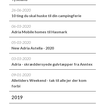
26-06-2020
10 ting du skal huske til din campingferie
06-03-2020
Adria Mobile homes til Hasmark
05-03-2020
New Adria Astella - 2020
03-03-2020
Adria - skræddersyede gulvtæpper fra Anntex
09-01-2020
Alletiders Weekend - tak til alle jer der kom
forbi
2019