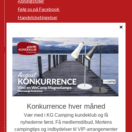
Åbningstider
Følg os på Facebook
Handelsbetingelser
Cookie politik
Databeskyttelse GDPR
GPDR - Optagelse af foto og video
Nye Campingvogne
Nye Autocampere og Vans
Brugte Campingvogne
Brugte Autocampere og Vans
Webshop
Værksted
Mortens Campingtips
KG Camping Kundeklub
Nyheder
Adria