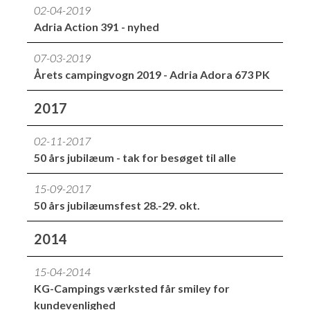
02-04-2019
Adria Action 391 - nyhed
07-03-2019
Årets campingvogn 2019 - Adria Adora 673 PK
2017
02-11-2017
50 års jubilæum - tak for besøget til alle
15-09-2017
50 års jubilæumsfest 28.-29. okt.
2014
15-04-2014
KG-Campings værksted får smiley for
kundevenlighed