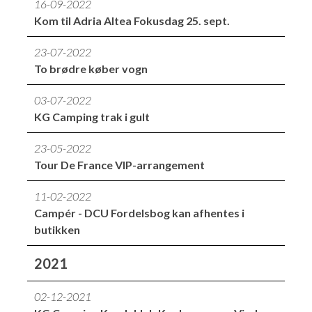
16-09-2022
Kom til Adria Altea Fokusdag 25. sept.
23-07-2022
To brødre køber vogn
03-07-2022
KG Camping trak i gult
23-05-2022
Tour De France VIP-arrangement
11-02-2022
Campér - DCU Fordelsbog kan afhentes i
butikken
2021
02-12-2021