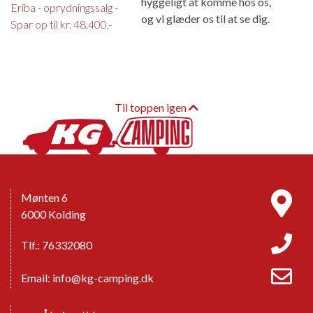
hyggeligt at komme hos os,
Eriba - oprydningssalg -
og vi glæder os til at se dig.
Spar op til kr. 48.400,-
Til toppen igen
Mønten 6
6000 Kolding
Tlf.: 76332080
Email:
info@kg-camping.dk