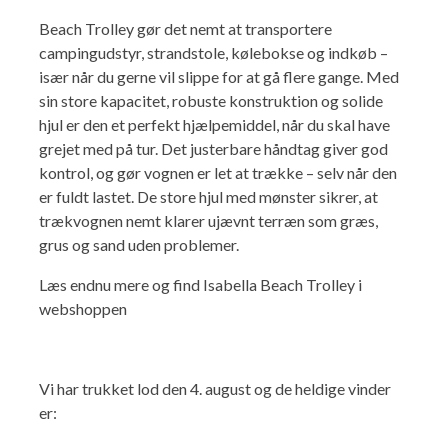
Ny campingvogn - godt at vide
Adria Astella
Next
Hobby Prestige
Adria Coral
Internet i campingvognen
Beach Trolley gør det nemt at transportere
GRØN Virksomhed
campingudstyr, strandstole, kølebokse og indkøb –
Vil du sælge din campingvogn?
Hobby Maxia
Lille campingvogn
Adria Compact
Aircondition og klimaanlæg
især når du gerne vil slippe for at gå flere gange. Med
Tuxer måleskemaer
sin store kapacitet, robuste konstruktion og solide
hjul er den et perfekt hjælpemiddel, når du skal have
Brugte telte og udstyr
Finansiering af campingvogn
Gas-komfort i din campingvogn
grejet med på tur. Det justerbare håndtag giver god
Sikker handel
kontrol, og gør vognen er let at trække – selv når den
Isabella fortelte
Forsikring af campingvogn
E-trailer kontrol- og sikkerhedsapp
er fuldt lastet. De store hjul med mønster sikrer, at
Klagemuligheder
trækvognen nemt klarer ujævnt terræn som græs,
Camping erhverv
Isabella Fortelte
Byvand - rindende vand i campingvognen
grus og sand uden problemer.
Konkurrenceregler
Læs endnu mere og find Isabella Beach Trolley i
Isabella Lufttelte
3 spændende ideer til campingvognen
webshoppen
Handelsbetingelser - webshop
Isabella weekend- og vinterfortelte
GPS tracker til autocamper og campingvogn
Cookie & Privatlivspolitik
Vi har trukket lod den 4. august og de heldige vinder
Isabella fortelte til specialvogne
er:
Persondata