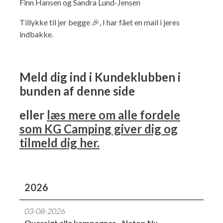
Finn Hansen og Sandra Lund-Jensen
Isabella Opstillingsvejledninger
Tillykke til jer begge 🎉, I har fået en mail i jeres
GPDR - Optagelse af foto og video
indbakke.
GPDR - KG Camping Kundeklub
Meld dig ind i Kundeklubben i
bunden af denne side
eller
læs mere om alle fordele
som KG Camping giver dig og
tilmeld dig her.
2026
03-08-2026
Oversigt alle kampagner - Netop Nu