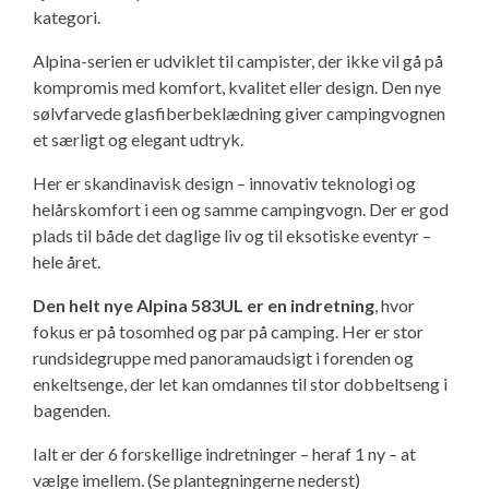
Ny campingvogn - godt at vide
Adria Astella
Next
Hobby Prestige
Adria Coral
Internet i campingvognen
kategori.
GRØN Virksomhed
Alpina-serien er udviklet til campister, der ikke vil gå på
Vil du sælge din campingvogn?
Hobby Maxia
Lille campingvogn
Adria Compact
Aircondition og klimaanlæg
kompromis med komfort, kvalitet eller design. Den nye
Tuxer måleskemaer
sølvfarvede glasfiberbeklædning giver campingvognen
Brugte telte og udstyr
Finansiering af campingvogn
Gas-komfort i din campingvogn
et særligt og elegant udtryk.
Sikker handel
Her er skandinavisk design – innovativ teknologi og
Isabella fortelte
Forsikring af campingvogn
E-trailer kontrol- og sikkerhedsapp
helårskomfort i een og samme campingvogn. Der er god
Klagemuligheder
plads til både det daglige liv og til eksotiske eventyr –
Camping erhverv
Isabella Fortelte
Byvand - rindende vand i campingvognen
hele året.
Konkurrenceregler
Den helt nye Alpina 583UL er en indretning
, hvor
Isabella Lufttelte
3 spændende ideer til campingvognen
fokus er på tosomhed og par på camping. Her er stor
Handelsbetingelser - webshop
rundsidegruppe med panoramaudsigt i forenden og
enkeltsenge, der let kan omdannes til stor dobbeltseng i
Isabella weekend- og vinterfortelte
GPS tracker til autocamper og campingvogn
bagenden.
Cookie & Privatlivspolitik
Isabella fortelte til specialvogne
Ialt er der 6 forskellige indretninger – heraf 1 ny – at
Persondata
vælge imellem. (Se plantegningerne nederst)