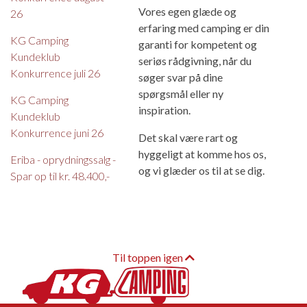
Vores egen glæde og
26
erfaring med camping er din
KG Camping
garanti for kompetent og
Kundeklub
seriøs rådgivning, når du
Konkurrence juli 26
søger svar på dine
spørgsmål eller ny
KG Camping
inspiration.
Kundeklub
Konkurrence juni 26
Det skal være rart og
hyggeligt at komme hos os,
Eriba - oprydningssalg -
og vi glæder os til at se dig.
Spar op til kr. 48.400,-
Til toppen igen