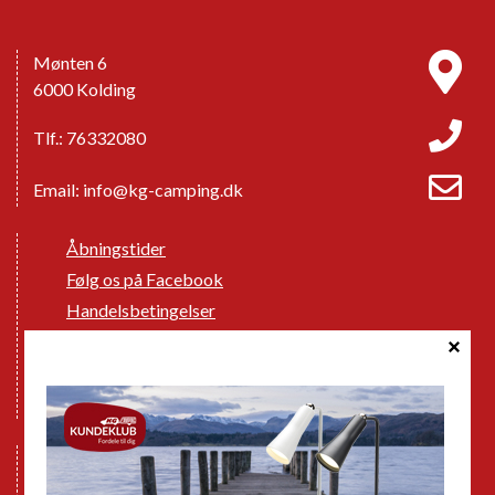
Mønten 6
6000 Kolding
Tlf.: 76332080
Email:
info@kg-camping.dk
Åbningstider
Følg os på Facebook
Handelsbetingelser
Cookie politik
Databeskyttelse GDPR
GPDR - Optagelse af foto og video
Nye Campingvogne
Nye Autocampere og Vans