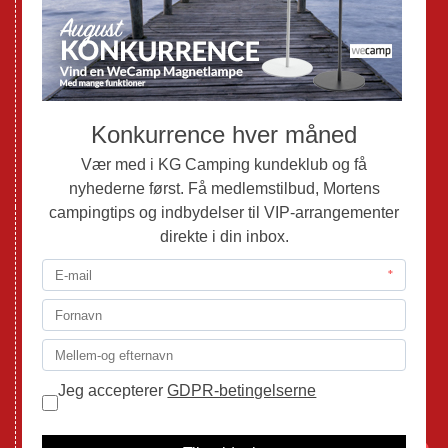
Brugte Campingvogne
Brugte Autocampere og Vans
Webshop
Værksted
Mortens Campingtips
KG Camping Kundeklub
Nyheder
Adria
Adria Vans
Adria Autocampere
Eriba
Fendt
Hobby
Randger Van
Tabbert
Isabella
1