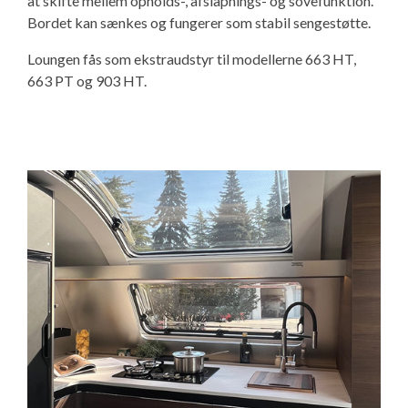
at skifte mellem opholds-, afslapnings- og sovefunktion.
Bordet kan sænkes og fungerer som stabil sengestøtte.
Loungen fås som ekstraudstyr til modellerne 663 HT,
663 PT og 903 HT.