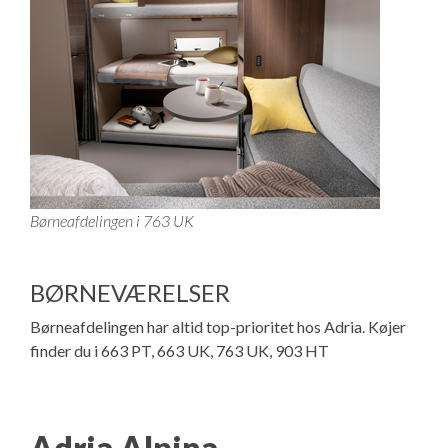
Børneafdelingen i 763 UK
BØRNEVÆRELSER
Børneafdelingen har altid top-prioritet hos Adria. Køjer
finder du i 663 PT, 663 UK, 763 UK, 903 HT
Adria Alpina
-