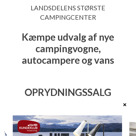
LANDSDELENS STØRSTE
CAMPINGCENTER
Kæmpe udvalg af nye
campingvogne,
autocampere og vans
OPRYDNINGSSALG
Leder du efter fabriksnye vogne til nedsat pris? Vi har
giver priserne et ekstra nøk ned - Her ser du udvalget