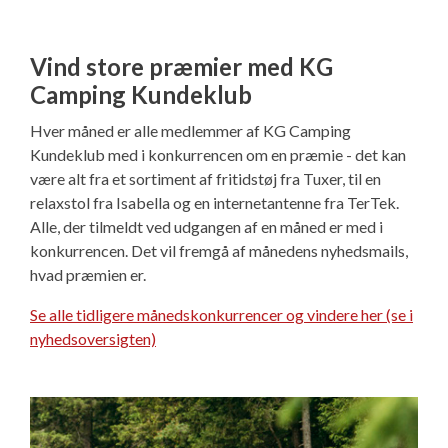
Vind store præmier med KG
Camping Kundeklub
Hver måned er alle medlemmer af KG Camping
Kundeklub med i konkurrencen om en præmie - det kan
være alt fra et sortiment af fritidstøj fra Tuxer, til en
relaxstol fra Isabella og en internetantenne fra TerTek.
Alle, der tilmeldt ved udgangen af en måned er med i
konkurrencen. Det vil fremgå af månedens nyhedsmails,
hvad præmien er.
Se alle tidligere månedskonkurrencer og vindere her (se i
nyhedsoversigten)