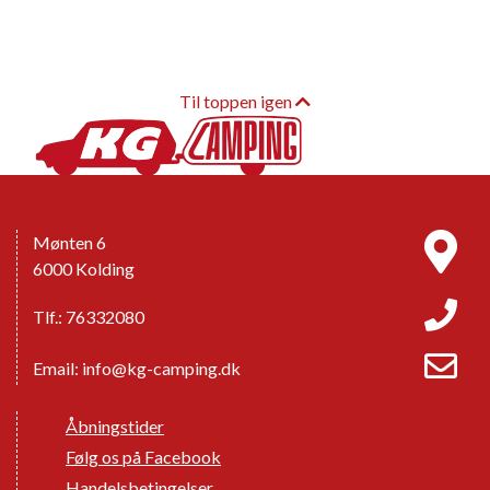
Til toppen igen
Mønten 6
6000 Kolding
Tlf.: 76332080
Email:
info@kg-camping.dk
Åbningstider
Følg os på Facebook
Handelsbetingelser