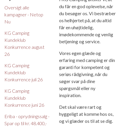
du får en god oplevelse, når
Oversigt alle
du besøger os. Vi bestræber
kampagner - Netop
os helhjertet på, at du altid
Nu
får en uhøjtidelig,
KG Camping
imødekommende og venlig
Kundeklub
betjening og service.
Konkurrence august
Vores egen glæde og
26
erfaring med camping er din
KG Camping
garanti for kompetent og
Kundeklub
seriøs rådgivning, når du
Konkurrence juli 26
søger svar på dine
spørgsmål eller ny
KG Camping
inspiration.
Kundeklub
Konkurrence juni 26
Det skal være rart og
hyggeligt at komme hos os,
Eriba - oprydningssalg -
og vi glæder os til at se dig.
Spar op til kr. 48.400,-