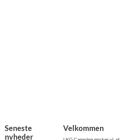
Seneste
Velkommen
nyheder
I KG Camping ønsker vi, at