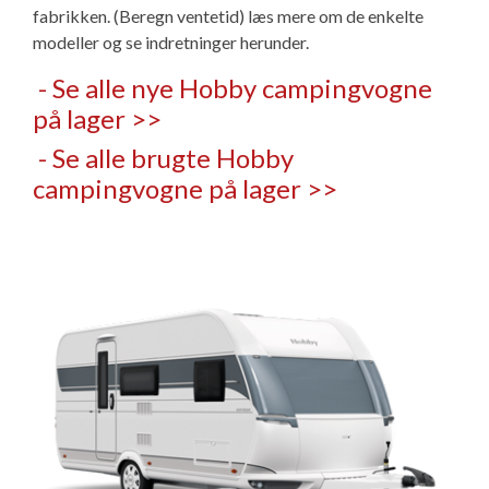
fabrikken. (Beregn ventetid) læs mere om de enkelte
Isabella Opstillingsvejledninger
modeller og se indretninger herunder.
GPDR - Optagelse af foto og video
- Se alle nye Hobby campingvogne
GPDR - KG Camping Kundeklub
på lager >>
- Se alle brugte Hobby
campingvogne på lager >>