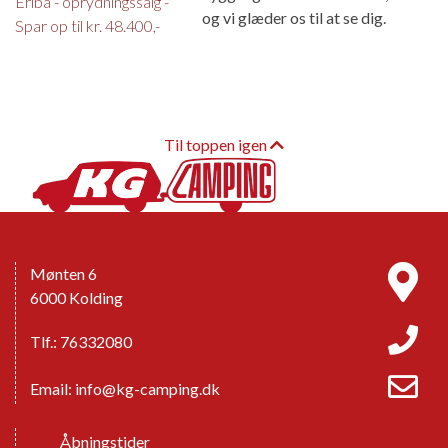
Eriba - oprydningssalg -
og vi glæder os til at se dig.
Spar op til kr. 48.400,-
Til toppen igen
Mønten 6
6000 Kolding
Tlf.: 76332080
Email:
info@kg-camping.dk
Åbningstider