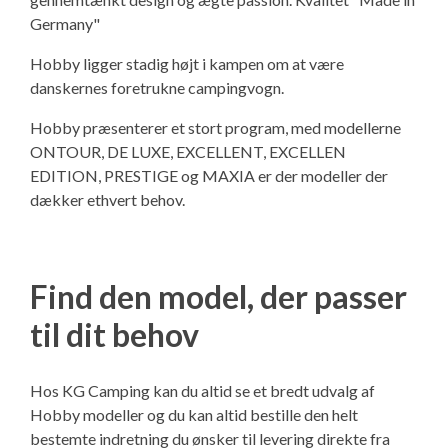
Ny campingvogn - godt at vide
Adria Astella
Next
Hobby Prestige
Adria Coral
Internet i campingvognen
Germany"
GRØN Virksomhed
Hobby ligger stadig højt i kampen om at være
Vil du sælge din campingvogn?
Hobby Maxia
Lille campingvogn
Adria Compact
Aircondition og klimaanlæg
danskernes foretrukne campingvogn.
Tuxer måleskemaer
Brugte telte og udstyr
Finansiering af campingvogn
Gas-komfort i din campingvogn
Hobby præsenterer et stort program, med modellerne
ONTOUR, DE LUXE, EXCELLENT, EXCELLEN
Sikker handel
EDITION, PRESTIGE og MAXIA er der modeller der
Isabella fortelte
Forsikring af campingvogn
E-trailer kontrol- og sikkerhedsapp
dækker ethvert behov.
Klagemuligheder
Camping erhverv
Isabella Fortelte
Byvand - rindende vand i campingvognen
Konkurrenceregler
Find den model, der passer
Isabella Lufttelte
3 spændende ideer til campingvognen
Handelsbetingelser - webshop
til dit behov
Isabella weekend- og vinterfortelte
GPS tracker til autocamper og campingvogn
Cookie & Privatlivspolitik
Hos KG Camping kan du altid se et bredt udvalg af
Isabella fortelte til specialvogne
Hobby modeller og du kan altid bestille den helt
Persondata
bestemte indretning du ønsker til levering direkte fra