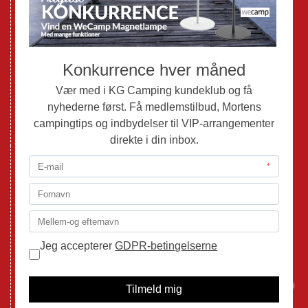
Nye Autocampere og Vans
Brugte Campingvogne
Brugte Autocampere og Vans
Webshop
Værksted
Mortens Campingtips
KG Camping Kundeklub
Nyheder
Adria
Adria Vans
Adria Autocampere
Eriba
Fendt
Hobby
Randger Van
1
Tabbert