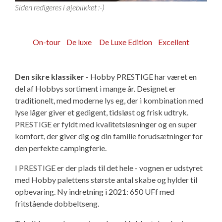
KG Camping Kundeklub
Adria Campingvogne
----------------------------------
Værksted – Bestil tid
Kontakt
Siden redigeres i øjeblikket :-)
Eriba Campingvogne
Adria 60 års jubilæumsmodeller
Skadecenter – Anmeld skade
Personale
KG Camping kundeklub
Adria Campingvogne
On-tour
De luxe
De Luxe Edition
Excellent
Fendt Campingvogne
Adria Autocamper
Reservedele – Bestil dele
Butikken - kig ind
Se dine medlemstilbud
Adria Aviva Lite
Eriba Campingvogne
Den sikre klassiker
- Hobby PRESTIGE har været en
Hobby Campingvogne
Adria Campervans
Service og eftersyn
Ledige stillinger
Mortens Campingtips
Adria Aviva
Eriba Touring
Fendt Campingvogne
Adria Autocamper
del af Hobbys sortiment i mange år. Designet er
traditionelt, med moderne lys eg, der i kombination med
lyse låger giver et gedigent, tidsløst og frisk udtryk.
Hobby De Luxe - DK-line
Serviceaftaler
Information
Nyheder
Adria Altea
Fendt Apero
Hobby Campingvogne
Adria Supersonic
Adria Campervans
PRESTIGE er fyldt med kvalitetsløsninger og en super
komfort, der giver dig og din familie forudsætninger for
Tabbert Campingvogne
Guides - før værkstedsbesøg
KG Camping Historie
Gaveideer til campisten
Adria Action
Fendt Bianco Selection / Activ
Hobby On-tour
Adria Sonic
Adria Twin Sports van
Offentlig virksomhed - sådan handler du i
den perfekte campingferie.
shoppen
I PRESTIGE er der plads til det hele - vognen er udstyret
T@b Campingvogne
Montering af ekstraudstyr i campingvognen
Adria Adora
Fendt Tendenza
Hobby De Luxe
Adria Matrix
Adria Twin Supreme
med Hobby palettens største antal skabe og hylder til
Campingplads - levering af varer
opbevaring. Ny indretning i 2021: 650 UFf med
----------------------------------
Ekstraudstyr
Adria Alpina
Fendt Diamant
Hobby Excellent
Adria Coral XL
Adria Twin
fritstående dobbeltseng.
Pintrip - overnatning for autocampere