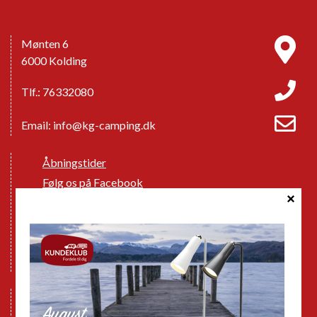
Mønten 6
6000 Kolding
Tlf.: 76332080
Email:
info@kg-camping.dk
Åbningstider
Følg os på Facebook
Handelsbetingelser
Cookie politik
Databeskyttelse GDPR
GPDR - Optagelse af foto og video
Nye Campingvogne