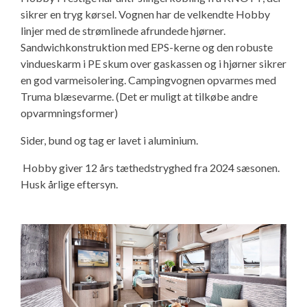
Isabella Opstillingsvejledninger
sikrer en tryg kørsel. Vognen har de velkendte Hobby
linjer med de strømlinede afrundede hjørner.
GPDR - Optagelse af foto og video
Sandwichkonstruktion med EPS-kerne og den robuste
vindueskarm i PE skum over gaskassen og i hjørner sikrer
GPDR - KG Camping Kundeklub
en god varmeisolering. Campingvognen opvarmes med
Truma blæsevarme. (Det er muligt at tilkøbe andre
opvarmningsformer)
Sider, bund og tag er lavet i aluminium.
Hobby giver 12 års tæthedstryghed fra 2024 sæsonen.
Husk årlige eftersyn.