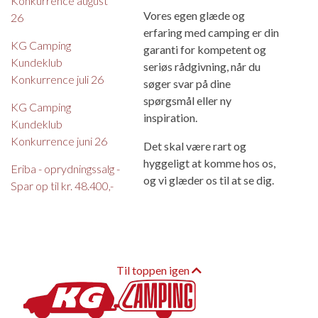
Konkurrence august
Vores egen glæde og
26
erfaring med camping er din
KG Camping
garanti for kompetent og
Kundeklub
seriøs rådgivning, når du
Konkurrence juli 26
søger svar på dine
spørgsmål eller ny
KG Camping
inspiration.
Kundeklub
Konkurrence juni 26
Det skal være rart og
hyggeligt at komme hos os,
Eriba - oprydningssalg -
og vi glæder os til at se dig.
Spar op til kr. 48.400,-
Til toppen igen