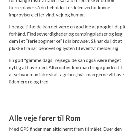
for mange faste aftaler. I så fald foretrækker du nok
færre planer så du beholder fordelen ved at kunne
improvisere efter vind, vejr og humør.
I begge tilfælde kan det være en god ide at google lidt på
forhånd. Find seværdigheder og campingpladser og læg
dem i et “feriebogmærke” i din browser. Så har du lidt at
plukke fra når behovet og lysten til eventyr melder sig.
En god "gammeldags" rejseguide kan også være meget
nyttig at have med. Alternativt kan man bruge guiden til
at se hvor man ikke skal tage hen, hvis man gerne vil have
lidt mere ro og fred.
Alle veje fører til Rom
Med GPS finder man altid nemt frem til målet. Duer den