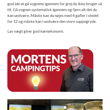
god ide at gå vognene igennem for grej du ikke bruger så
Isabella Opstillingsvejledninger
tit. Gå vognen systematisk igennem og fjern alt det du
GPDR - Optagelse af foto og video
kan undvære. Måske kan du nøjes med 4 gafler i stedet
for 12 og måske kan i undvære den store suppegryde.
GPDR - KG Camping Kundeklub
Lav vægt giver god køreøkonomi.