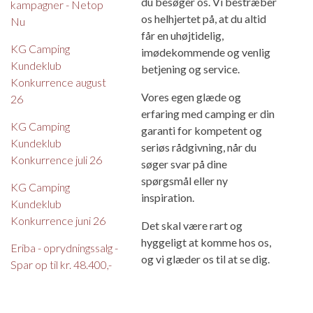
du besøger os. Vi bestræber
kampagner - Netop
os helhjertet på, at du altid
Nu
får en uhøjtidelig,
KG Camping
imødekommende og venlig
Kundeklub
betjening og service.
Konkurrence august
Vores egen glæde og
26
erfaring med camping er din
KG Camping
garanti for kompetent og
Kundeklub
seriøs rådgivning, når du
Konkurrence juli 26
søger svar på dine
spørgsmål eller ny
KG Camping
inspiration.
Kundeklub
Konkurrence juni 26
Det skal være rart og
hyggeligt at komme hos os,
Eriba - oprydningssalg -
og vi glæder os til at se dig.
Spar op til kr. 48.400,-