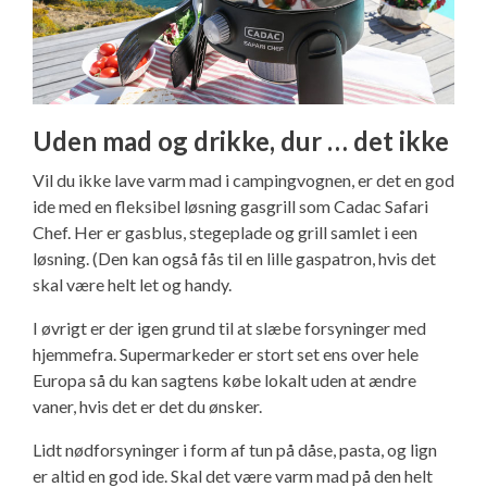
Uden mad og drikke, dur … det ikke
Vil du ikke lave varm mad i campingvognen, er det en god
ide med en fleksibel løsning gasgrill som Cadac Safari
Chef. Her er gasblus, stegeplade og grill samlet i een
løsning. (Den kan også fås til en lille gaspatron, hvis det
skal være helt let og handy.
I øvrigt er der igen grund til at slæbe forsyninger med
hjemmefra. Supermarkeder er stort set ens over hele
Europa så du kan sagtens købe lokalt uden at ændre
vaner, hvis det er det du ønsker.
Lidt nødforsyninger i form af tun på dåse, pasta, og lign
er altid en god ide. Skal det være varm mad på den helt