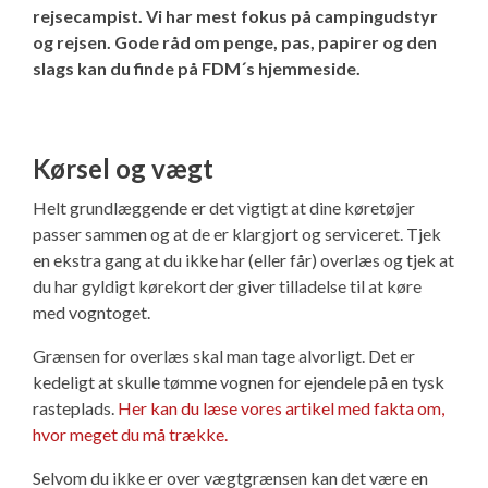
Ny campingvogn - godt at vide
Adria Astella
Next
Hobby Prestige
Adria Coral
Internet i campingvognen
rejsecampist. Vi har mest fokus på campingudstyr
GRØN Virksomhed
og rejsen. Gode råd om penge, pas, papirer og den
slags kan du finde på FDM´s hjemmeside.
Vil du sælge din campingvogn?
Hobby Maxia
Lille campingvogn
Adria Compact
Aircondition og klimaanlæg
Tuxer måleskemaer
Brugte telte og udstyr
Finansiering af campingvogn
Gas-komfort i din campingvogn
Kørsel og vægt
Sikker handel
Isabella fortelte
Forsikring af campingvogn
E-trailer kontrol- og sikkerhedsapp
Helt grundlæggende er det vigtigt at dine køretøjer
Klagemuligheder
passer sammen og at de er klargjort og serviceret. Tjek
en ekstra gang at du ikke har (eller får) overlæs og tjek at
Camping erhverv
Isabella Fortelte
Byvand - rindende vand i campingvognen
du har gyldigt kørekort der giver tilladelse til at køre
Konkurrenceregler
med vogntoget.
Isabella Lufttelte
3 spændende ideer til campingvognen
Handelsbetingelser - webshop
Grænsen for overlæs skal man tage alvorligt. Det er
kedeligt at skulle tømme vognen for ejendele på en tysk
Isabella weekend- og vinterfortelte
GPS tracker til autocamper og campingvogn
rasteplads.
Her kan du læse vores artikel med fakta om,
Cookie & Privatlivspolitik
hvor meget du må trække.
Isabella fortelte til specialvogne
Persondata
Selvom du ikke er over vægtgrænsen kan det være en