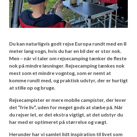
KG Camping Kundeklub
Adria Campingvogne
----------------------------------
Værksted – Bestil tid
Kontakt
Eriba Campingvogne
Adria 60 års jubilæumsmodeller
Skadecenter – Anmeld skade
Personale
KG Camping kundeklub
Adria Campingvogne
Fendt Campingvogne
Adria Autocamper
Reservedele – Bestil dele
Butikken - kig ind
Se dine medlemstilbud
Adria Aviva Lite
Eriba Campingvogne
Du kan naturligvis godt rejse Europa rundt med en 8
meter lang vogn, hvis du har en bil der er stor nok.
Hobby Campingvogne
Adria Campervans
Service og eftersyn
Ledige stillinger
Mortens Campingtips
Adria Aviva
Eriba Touring
Fendt Campingvogne
Adria Autocamper
Men – når vi taler om rejsecamping tænker de fleste
nok på mindre løsninger. Rejsecamping tænkes nok
Hobby De Luxe - DK-line
Serviceaftaler
Information
Nyheder
Adria Altea
Fendt Apero
Hobby Campingvogne
Adria Supersonic
Adria Campervans
mest som et mindre vogntog, som er nemt at
komme rundt med, og praktisk udstyr, der er hurtigt
at stille op og bruge.
Tabbert Campingvogne
Guides - før værkstedsbesøg
KG Camping Historie
Gaveideer til campisten
Adria Action
Fendt Bianco Selection / Activ
Hobby On-tour
Adria Sonic
Adria Twin Sports van
Offentlig virksomhed - sådan handler du i
shoppen
Rejsecampister er mere mobile campister, der lever
T@b Campingvogne
Montering af ekstraudstyr i campingvognen
Adria Adora
Fendt Tendenza
Hobby De Luxe
Adria Matrix
Adria Twin Supreme
det “frie liv”, uden for meget gods at slæbe på. Når
Campingplads - levering af varer
du rejser let, er det ekstra vigtigt, at det udstyr du
har med er optimeret på størrelse og vægt.
----------------------------------
Ekstraudstyr
Adria Alpina
Fendt Diamant
Hobby Excellent
Adria Coral XL
Adria Twin
Pintrip - overnatning for autocampere
Herunder har vi samlet lidt inspiration til livet som