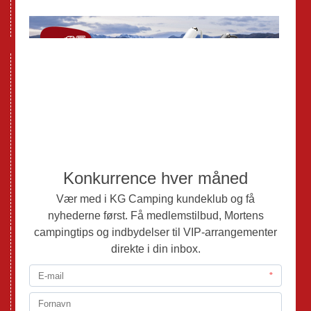
Databeskyttelse GDPR
GPDR - Optagelse af foto og video
Nye Campingvogne
Nye Autocampere og Vans
Brugte Campingvogne
Brugte Autocampere og Vans
Webshop
Værksted
Mortens Campingtips
KG Camping Kundeklub
Nyheder
Adria
Adria Vans
Adria Autocampere
Eriba