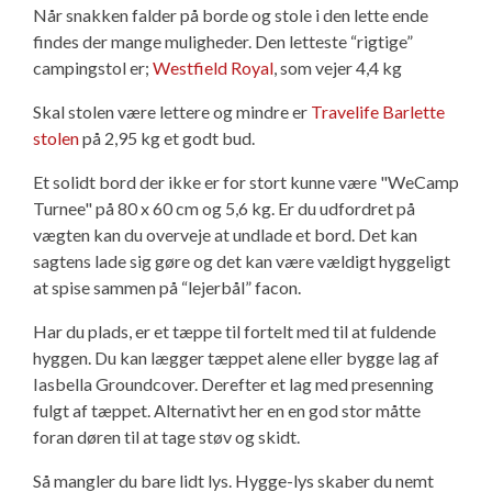
Når snakken falder på borde og stole i den lette ende
findes der mange muligheder. Den letteste “rigtige”
campingstol er;
Westfield Royal
, som vejer 4,4 kg
Skal stolen være lettere og mindre er
Travelife Barlette
stolen
på 2,95 kg et godt bud.
Et solidt bord der ikke er for stort kunne være "WeCamp
Turnee" på 80 x 60 cm og 5,6 kg. Er du udfordret på
vægten kan du overveje at undlade et bord. Det kan
sagtens lade sig gøre og det kan være vældigt hyggeligt
at spise sammen på “lejerbål” facon.
Har du plads, er et tæppe til fortelt med til at fuldende
hyggen. Du kan lægger tæppet alene eller bygge lag af
Iasbella Groundcover. Derefter et lag med presenning
fulgt af tæppet. Alternativt her en en god stor måtte
foran døren til at tage støv og skidt.
Så mangler du bare lidt lys. Hygge-lys skaber du nemt