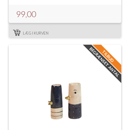
99,00
LÆG I KURVEN
BEGRÆNSET ANTAL
TILBUD