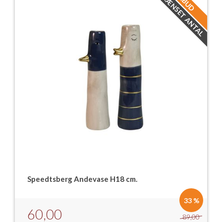
BEGRÆNSET ANTAL
TILBUD
Speedtsberg Andevase H18 cm.
33 %
60,00
89,00