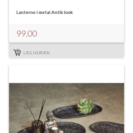
Isabella Opstillingsvejledninger
Lanterne i metal Antik look
GPDR - Optagelse af foto og video
GPDR - KG Camping Kundeklub
99,00
LÆG I KURVEN