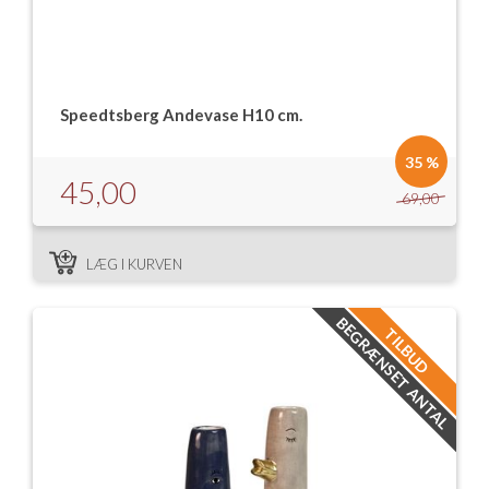
Speedtsberg Andevase H10 cm.
35 %
45,00
69,00
LÆG I KURVEN
BEGRÆNSET ANTAL
TILBUD