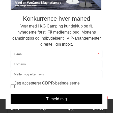
Sppedtsberg Ande blomster skjuler Ø12
99,00
LÆG I KURVEN
1
Kurv
Top
Søg
Menu