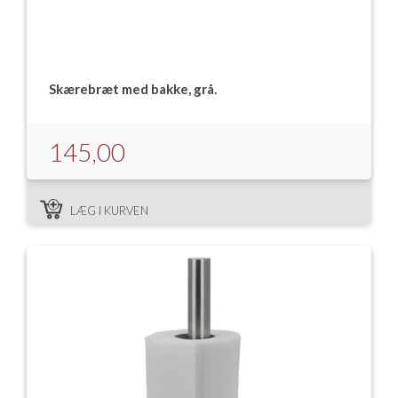
Isabella Opstillingsvejledninger
GPDR - Optagelse af foto og video
Skærebræt med bakke, grå.
GPDR - KG Camping Kundeklub
145,00
LÆG I KURVEN