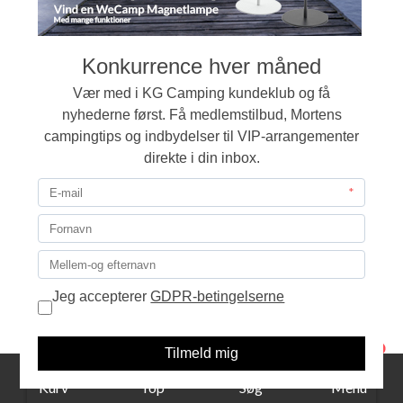
Redcliffs Camping sæt - 6 dele
69,00
LÆG I KURVEN
1
Kurv
Top
Søg
Menu