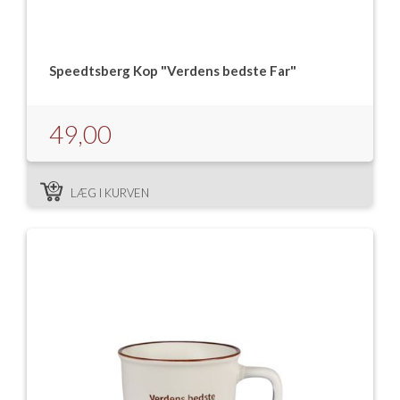
Isabella Opstillingsvejledninger
GPDR - Optagelse af foto og video
Speedtsberg Kop "Verdens bedste Far"
GPDR - KG Camping Kundeklub
49,00
LÆG I KURVEN