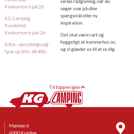
seriøs rådgivning, når du
Konkurrence juli 26
søger svar på dine
spørgsmål eller ny
KG Camping
inspiration.
Kundeklub
Konkurrence juni 26
Det skal være rart og
hyggeligt at komme hos os,
Eriba - oprydningssalg -
og vi glæder os til at se dig.
Spar op til kr. 48.400,-
Til toppen igen
Mønten 6
6000 Kolding