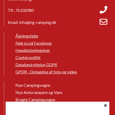
Tlf.: 76332080
Email:
info@kg-camping.dk
Åbningstider
Følg os på Facebook
Handelsbetingelser
Cookie politik
Databeskyttelse GDPR
GPDR - Optagelse af foto og video
Nye Campingvogne
Nye Autocampere og Vans
Brugte Campingvogne
Brugte Autocampere og Vans
Webshop