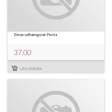
Zinox udhængsrør Penta
37,00
LÆG I KURVEN