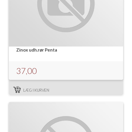
Zinox udh.rør Penta
37,00
LÆG I KURVEN