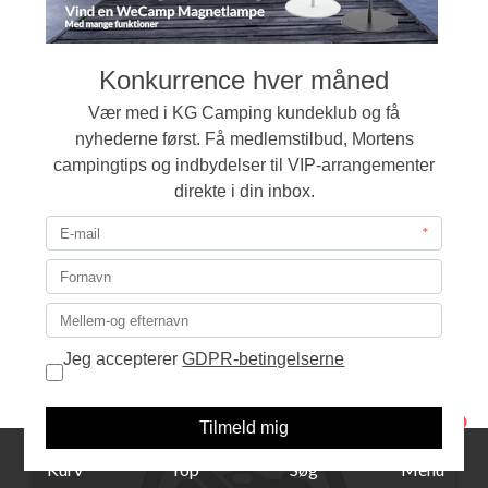
Zinox AX-overligger Pole Penta T-Rex
271,00
LÆG I KURVEN
1
Kurv
Top
Søg
Menu