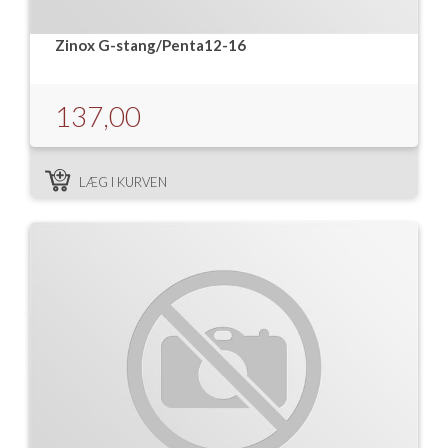
Isabella Opstillingsvejledninger
Zinox G-stang/Penta12-16
GPDR - Optagelse af foto og video
GPDR - KG Camping Kundeklub
137,00
LÆG I KURVEN