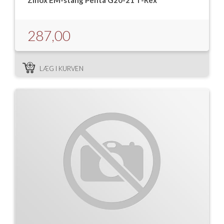
Zinox EM-stang Penta G20-21 T-Rex
287,00
LÆG I KURVEN