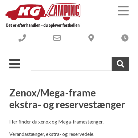
Campingvogne
Autocampere og Vans
Nye Campingvogne
Webshop-campingudstyr
Brugte Campingvogne
Nye Autocampere og Vans
Zenox/Mega-frame
ekstra- og reservestænger
Værksted
Brugte engros Campingvogne
Brugte Autocampere og Vans
Om os
-----------------------------------
Engros Autocampere og Vans
Værksted – Velkommen til
Her finder du xenox og Mega-framestænger.
Verandastænger, ekstra- og reservedele.