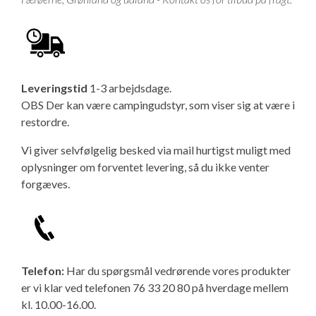
Isabella Opstillingsvejledninger
GPDR - Optagelse af foto og video
GPDR - KG Camping Kundeklub
Leveringstid
1-3 arbejdsdage.
OBS Der kan være campingudstyr, som viser sig at være i
restordre.
Vi giver selvfølgelig besked via mail hurtigst muligt med
oplysninger om forventet levering, så du ikke venter
forgæves.
Telefon:
Har du spørgsmål vedrørende vores produkter
er vi klar ved telefonen 76 33 20 80 på hverdage mellem
kl. 10.00-16.00.