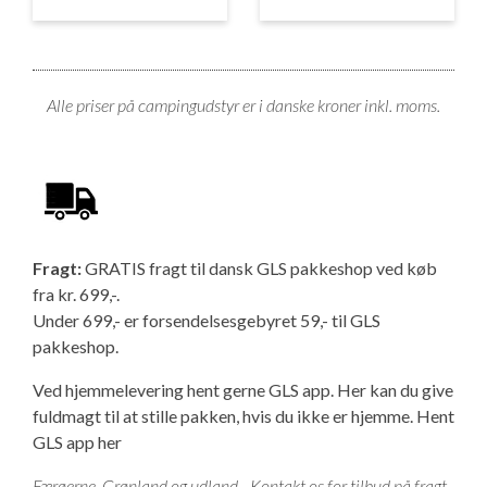
Ny campingvogn - godt at vide
Adria Astella
Next
Hobby Prestige
Adria Coral
Internet i campingvognen
GRØN Virksomhed
Vil du sælge din campingvogn?
Hobby Maxia
Lille campingvogn
Adria Compact
Aircondition og klimaanlæg
Tuxer måleskemaer
Alle priser på campingudstyr er i danske kroner inkl. moms.
Brugte telte og udstyr
Finansiering af campingvogn
Gas-komfort i din campingvogn
Sikker handel
Isabella fortelte
Forsikring af campingvogn
E-trailer kontrol- og sikkerhedsapp
Klagemuligheder
Camping erhverv
Isabella Fortelte
Byvand - rindende vand i campingvognen
Fragt:
GRATIS fragt til dansk GLS pakkeshop ved køb
Konkurrenceregler
fra kr. 699,-.
Under 699,- er forsendelsesgebyret 59,- til GLS
Isabella Lufttelte
3 spændende ideer til campingvognen
pakkeshop.
Handelsbetingelser - webshop
Isabella weekend- og vinterfortelte
GPS tracker til autocamper og campingvogn
Ved hjemmelevering hent gerne GLS app. Her kan du give
Cookie & Privatlivspolitik
fuldmagt til at stille pakken, hvis du ikke er hjemme.
Hent
GLS app her
Isabella fortelte til specialvogne
Persondata
Færøerne, Grønland og udland - Kontakt os for tilbud på fragt.