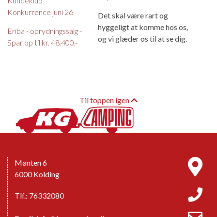
Kundeklub
Konkurrence juni 26
Det skal være rart og
hyggeligt at komme hos os,
Eriba - oprydningssalg -
og vi glæder os til at se dig.
Spar op til kr. 48.400,-
Til toppen igen
Mønten 6
6000 Kolding
Tlf.: 76332080