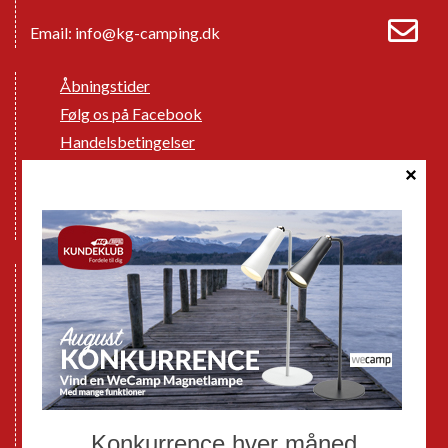
Email:
info@kg-camping.dk
Åbningstider
Følg os på Facebook
Handelsbetingelser
Cookie politik
Databeskyttelse GDPR
GPDR - Optagelse af foto og video
Nye Campingvogne
Nye Autocampere og Vans
Brugte Campingvogne
Brugte Autocampere og Vans
Webshop
Værksted
Mortens Campingtips