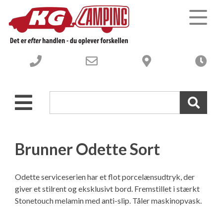
Campingvogne
Autocampere og Vans
Nye Campingvogne
Webshop-campingudstyr
Brugte Campingvogne
Nye Autocampere og Vans
Brunner Odette Sort
Værksted
Brugte engros Campingvogne
Brugte Autocampere og Vans
Odette serviceserien har et flot porcelænsudtryk, der
giver et stilrent og eksklusivt bord. Fremstillet i stærkt
Om os
-----------------------------------
Engros Autocampere og Vans
Værksted – Velkommen til
Stonetouch melamin med anti-slip. Tåler maskinopvask.