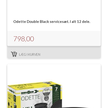
Isabella Opstillingsvejledninger
GPDR - Optagelse af foto og video
Odette Double Black servicesæt. I alt 12 dele.
GPDR - KG Camping Kundeklub
798,00
LÆG I KURVEN