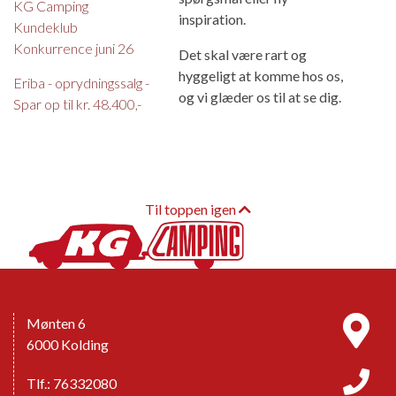
KG Camping
inspiration.
Kundeklub
Konkurrence juni 26
Det skal være rart og
hyggeligt at komme hos os,
Eriba - oprydningssalg -
og vi glæder os til at se dig.
Spar op til kr. 48.400,-
Til toppen igen
Mønten 6
6000 Kolding
Tlf.: 76332080