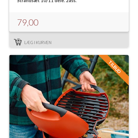
Strandsæt 10/11 dele. 2ass.
79,00
LÆG I KURVEN
TILBUD