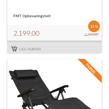
FMT Opbevaringstelt
21 %
2.199,00
2.799,00
LÆG I KURVEN
TILBUD