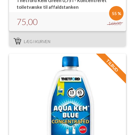
Thetford Kem Green 0,75 l - Koncentreret
toiletvæske til affaldstanken
55 %
75,00
168,00
LÆG I KURVEN
TILBUD