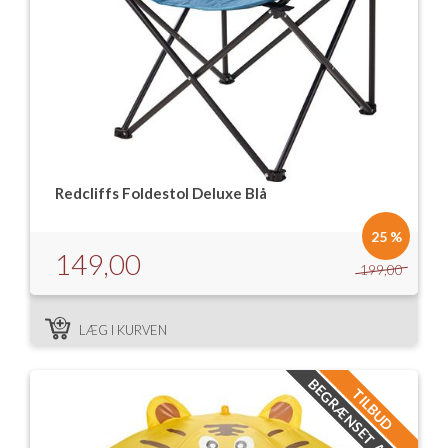
Redcliffs Foldestol Deluxe Blå
25 %
149,00
199,00
LÆG I KURVEN
BEGRÆNSET ANTAL
TILBUD