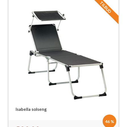
TILBUD
Isabella solseng
46 %