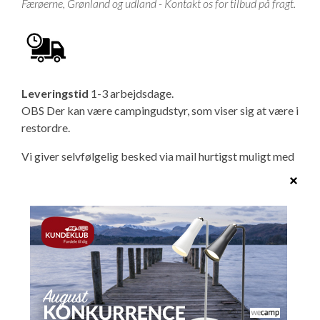
Færøerne, Grønland og udland - Kontakt os for tilbud på fragt.
Leveringstid
1-3 arbejdsdage.
OBS Der kan være campingudstyr, som viser sig at være i
restordre.
Vi giver selvfølgelig besked via mail hurtigst muligt med
oplysninger om forventet levering, så du ikke venter
forgæves.
Telefon:
Har du spørgsmål vedrørende vores produkter
er vi klar ved telefonen 76 33 20 80 på hverdage mellem
kl. 10.00-16.00.