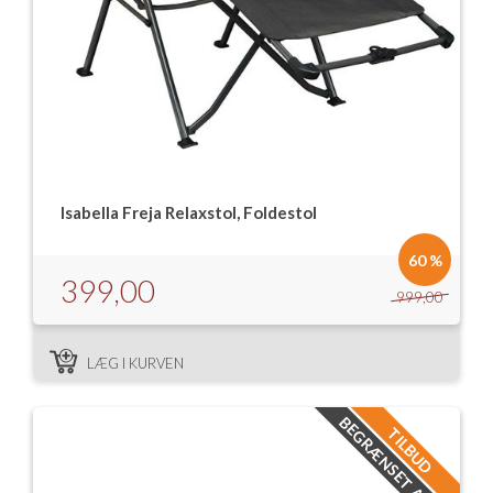
Isabella Freja Relaxstol, Foldestol
60 %
399,00
999,00
LÆG I KURVEN
BEGRÆNSET ANTAL
TILBUD