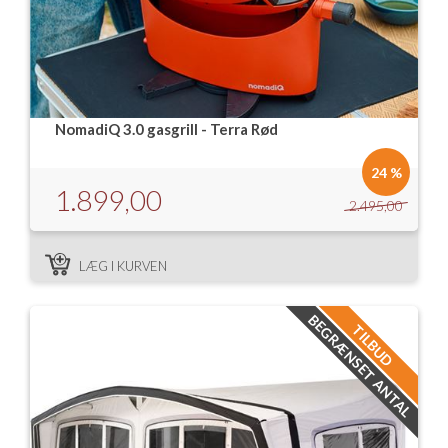
NomadiQ 3.0 gasgrill - Terra Rød
24 %
1.899,00
2.495,00
LÆG I KURVEN
BEGRÆNSET ANTAL
TILBUD