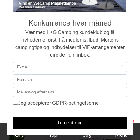
Du er også velkommen til at sende os en mail på
info@kg-camping.dk - Vi svarer så hurtigt det er muligt.
Alle priser på campingudstyr er i danske kroner inkl.
moms.
1
Kurv
Top
Søg
Menu