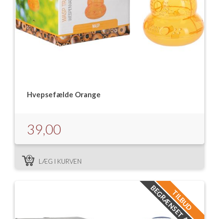
Hvepsefælde Orange
39,00
LÆG I KURVEN
BEGRÆNSET ANTAL
TILBUD