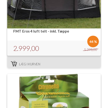
FMT Eros 4 luft telt - inkl. Tæppe
44 %
2.999,00
5.398,00
LÆG I KURVEN