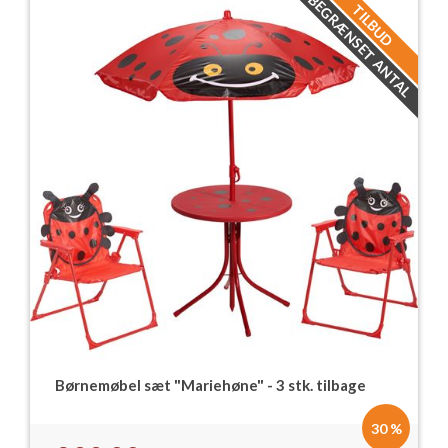
BEGRÆNSET ANTAL
TILBUD
Børnemøbel sæt "Mariehøne" - 3 stk. tilbage
30 %