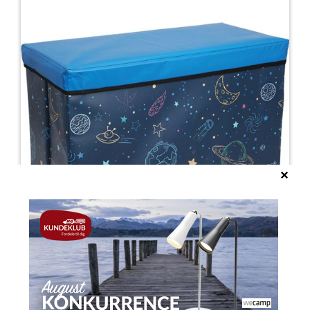
Børne opbevaringsboks m/låg