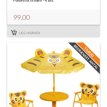
Foldestol til børn - 4 ass.
99,00
LÆG I KURVEN
BEGRÆNSET ANTAL
TILBUD