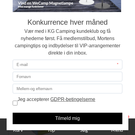
99,00
LÆG I KURVEN
1
Kurv
Top
Søg
Menu