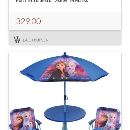
Polstret foldestol Disney "PJ Masks"
329,00
LÆG I KURVEN