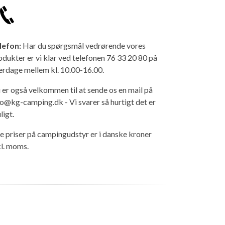
lefon:
Har du spørgsmål vedrørende vores
odukter er vi klar ved telefonen 76 33 20 80 på
erdage mellem kl. 10.00-16.00.
 er også velkommen til at sende os en mail på
fo@kg-camping.dk - Vi svarer så hurtigt det er
ligt.
le priser på campingudstyr er i danske kroner
kl. moms.