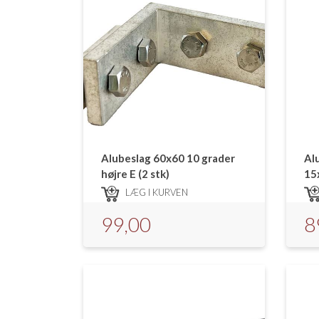
Alubeslag 60x60 10 grader
Al
højre E (2 stk)
15
LÆG I KURVEN
99,00
8