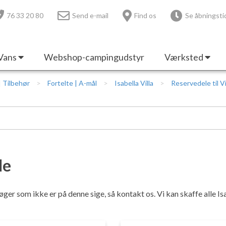
76 33 20 80
Send e-mail
Find os
Se åbningsti
Vans
Webshop-campingudstyr
Værksted
 | Tilbehør
Fortelte | A-mål
Isabella Villa
Reservedele til Vi
le
 søger som ikke er på denne sige, så kontakt os. Vi kan skaffe alle I