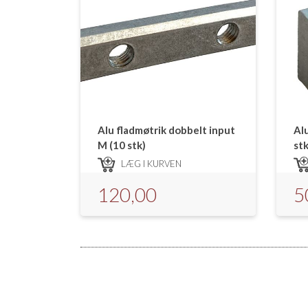
Alu fladmøtrik dobbelt input
Alu
M (10 stk)
stk
LÆG I KURVEN
120,00
5