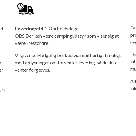
Te
ed
Leveringstid
1-3 arbejdsdage.
pr
OBS Der kan være campingudstyr, som viser sig at
hv
være i restordre.
Du
Vi giver selvfølgelig besked via mail hurtigst muligt
in
n
med oplysninger om forventet levering, så du ikke
mu
er
venter forgæves.
Al
in
 på