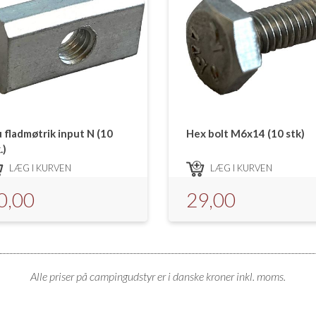
 fladmøtrik input N (10
Hex bolt M6x14 (10 stk)
.)
LÆG I KURVEN
LÆG I KURVEN
0,00
29,00
Alle priser på campingudstyr er i danske kroner inkl. moms.