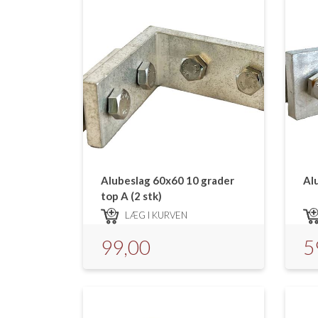
Alubeslag 60x60 10 grader
Al
top A (2 stk)
LÆG I KURVEN
99,00
5