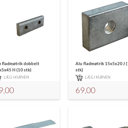
u fladmøtrik dobbelt
Alu fladmøtrik 15x5x20 J 
x5x45 H (10 stk)
stk)
LÆG I KURVEN
LÆG I KURVEN
9,00
69,00