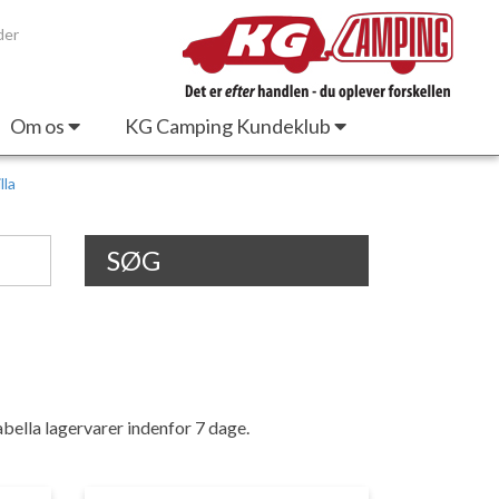
der
Om os
KG Camping Kundeklub
lla
SØG
sabella lagervarer indenfor 7 dage.