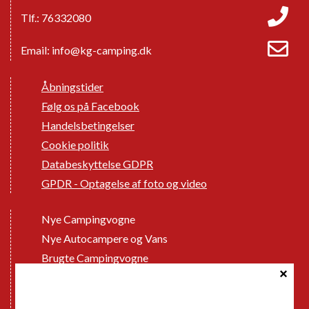
Tlf.: 76332080
Email:
info@kg-camping.dk
Åbningstider
Følg os på Facebook
Handelsbetingelser
Cookie politik
Databeskyttelse GDPR
GPDR - Optagelse af foto og video
Nye Campingvogne
Nye Autocampere og Vans
Brugte Campingvogne
Brugte Autocampere og Vans
Webshop