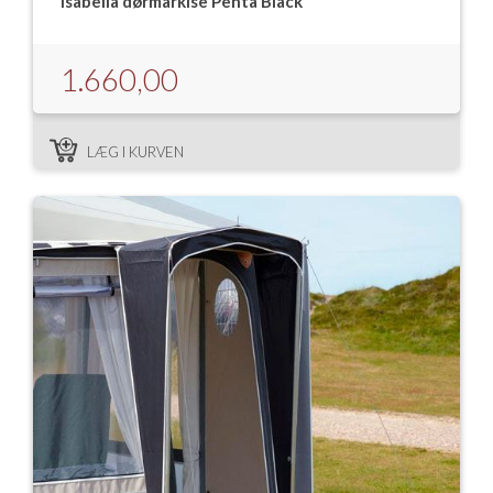
Isabella dørmarkise Penta Black
Isabella Opstillingsvejledninger
GPDR - Optagelse af foto og video
1.660,00
GPDR - KG Camping Kundeklub
LÆG I KURVEN