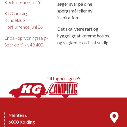
Konkurrence juli 26
søger svar på dine
spørgsmål eller ny
KG Camping
inspiration.
Kundeklub
Konkurrence juni 26
Det skal være rart og
hyggeligt at komme hos os,
Eriba - oprydningssalg -
og vi glæder os til at se dig.
Spar op til kr. 48.400,-
Til toppen igen
Mønten 6
6000 Kolding