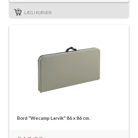
Isabella Opstillingsvejledninger
LÆG I KURVEN
GPDR - Optagelse af foto og video
GPDR - KG Camping Kundeklub
Bord "Wecamp Larvik" 86 x 86 cm.