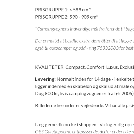
PRISGRUPPE 1: < 589 cm *
PRISGRUPPE 2: 590 - 909 cm*
*Campingvognens indvendige mål fra forende til bag
Der er muligt at bestille ekstra dørmåtter til at lægg
også til autocamper og båd - ring 76332080 for besti
KVALITETER: Compact, Comfort, Luxus, Exclusiv
Levering:
Normalt inden for 14 dage - i enkelte t
ligger inde med en skabelon og skal ud at måle op
Dog 800 kr, hvis campingvognen er fra før 2006)
Billederne herunder er vejledende. Vi har alle pr
Læg gerne din ordre i shoppen - vi ringer dig op el
OBS Gulvtæpperne er tilpassende, derfor er der ikke r