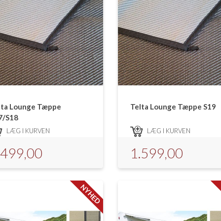
lta Lounge Tæppe
Telta Lounge Tæppe S19
7/S18
LÆG I KURVEN
LÆG I KURVEN
.499,00
1.599,00
NYHED