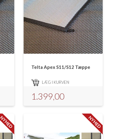
Telta Apex S11/S12 Tæppe
LÆG I KURVEN
1.399,00
NYHED
NYHED