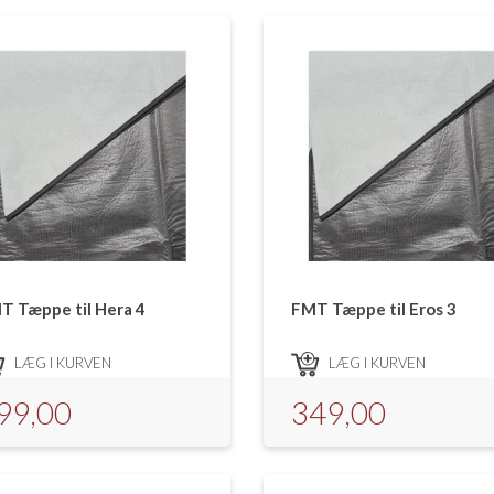
T Tæppe til Hera 4
FMT Tæppe til Eros 3
LÆG I KURVEN
LÆG I KURVEN
99,00
349,00