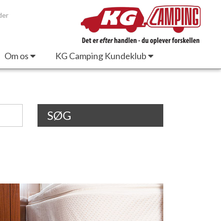
der
Om os
KG Camping Kundeklub
SØG