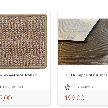
nTex måtter 40x60 cm.
TELTA Tæppe til Høj anne
LÆG I KURVEN
LÆG I KURVEN
9,00
499,00