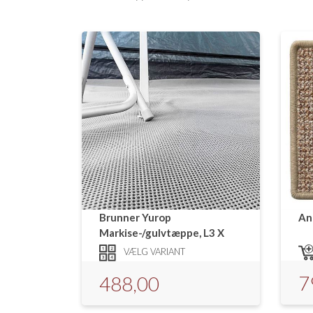
Brunner Yurop
An
Markise-/gulvtæppe, L3 X
2,5meter. Grå
VÆLG VARIANT
7
488,00