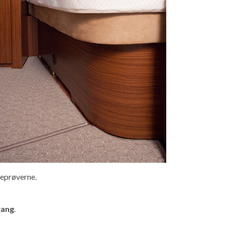
peprøverne.
gang
.