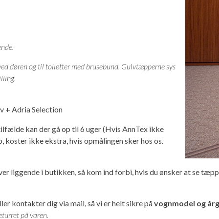
ende.
e ved døren og til toiletter med brusebund. Gulvtæpperne sys
lling.
 + Adria Selection
ilfælde kan der gå op til 6 uger (Hvis AnnTex ikke
, koster ikke ekstra, hvis opmålingen sker hos os.
øver liggende i butikken, så kom ind forbi, hvis du ønsker at se tæp
ler kontakter dig via mail, så vi er helt sikre på
vognmodel og år
eturret på varen.