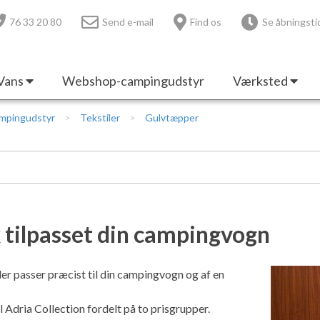
76 33 20 80
Send e-mail
Find os
Se åbningsti
Vans
Webshop-campingudstyr
Værksted
mpingudstyr
Tekstiler
Gulvtæpper
 tilpasset din campingvogn
 passer præcist til din campingvogn og af en
 Adria Collection fordelt på to prisgrupper.