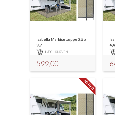
Isabella Markisetæppe 2,5 x
Is
3,9
4,4
LÆG I KURVEN
599,00
6
NYHED