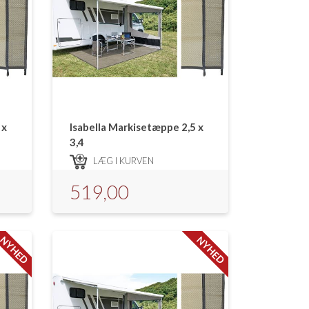
 x
Isabella Markisetæppe 2,5 x
3,4
LÆG I KURVEN
519,00
NYHED
NYHED