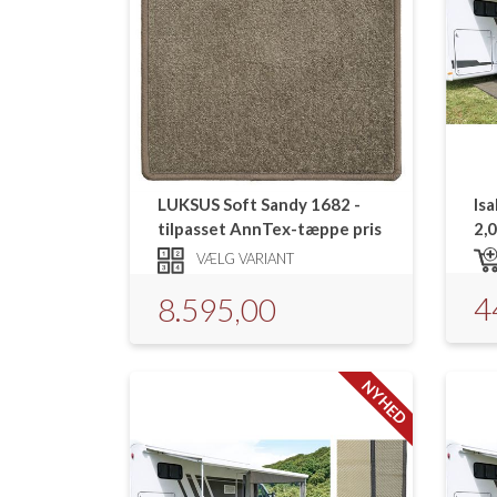
LUKSUS Soft Sandy 1682 -
Is
tilpasset AnnTex-tæppe pris
2,0
fra
VÆLG VARIANT
4
8.595,00
NYHED