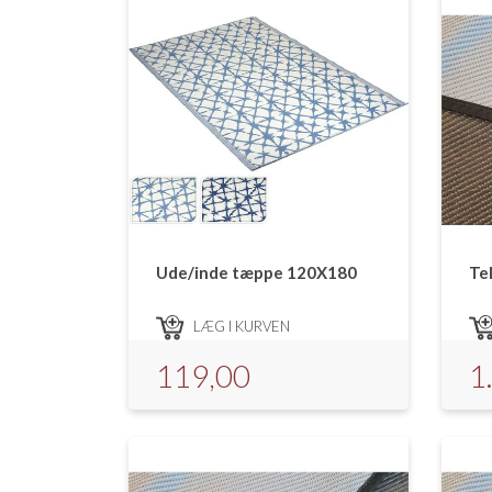
Ude/inde tæppe 120X180
Te
LÆG I KURVEN
119,00
1