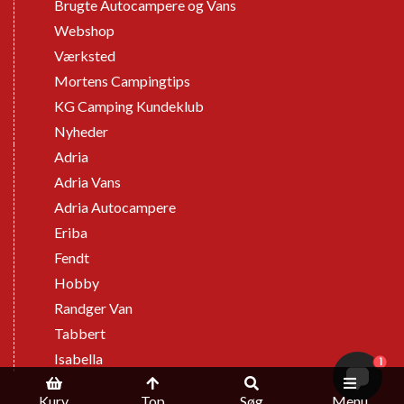
Brugte Autocampere og Vans
Webshop
Værksted
Mortens Campingtips
KG Camping Kundeklub
Nyheder
Adria
Adria Vans
Adria Autocampere
Eriba
Fendt
Hobby
Randger Van
Tabbert
Isabella
1
Kurv
Top
Søg
Menu