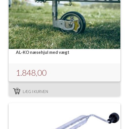
Isabella Opstillingsvejledninger
GPDR - Optagelse af foto og video
GPDR - KG Camping Kundeklub
AL-KO næsehjul med vægt
1.848,00
LÆG I KURVEN