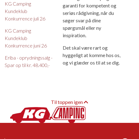
KG Camping
garanti for kompetent og
Kundeklub
seriøs rådgivning, når du
Konkurrence juli 26
søger svar på dine
spørgsmål eller ny
KG Camping
inspiration.
Kundeklub
Konkurrence juni 26
Det skal være rart og
hyggeligt at komme hos os,
Eriba - oprydningssalg -
og vi glæder os til at se dig.
Spar op til kr. 48.400,-
Til toppen igen