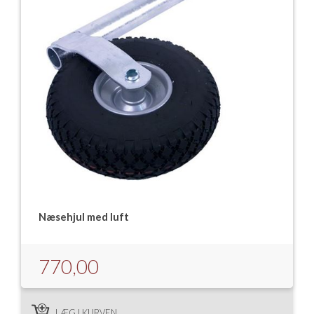
Næsehjul med luft
770,00
LÆG I KURVEN