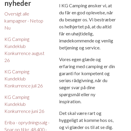
nyheder
I KG Camping ønsker vi, at
du får en god oplevelse, når
Oversigt alle
du besøger os. Vi bestræber
kampagner - Netop
os helhjertet på, at du altid
Nu
får en uhøjtidelig,
KG Camping
imødekommende og venlig
Kundeklub
betjening og service.
Konkurrence august
Vores egen glæde og
26
erfaring med camping er din
KG Camping
garanti for kompetent og
Kundeklub
seriøs rådgivning, når du
Konkurrence juli 26
søger svar på dine
spørgsmål eller ny
KG Camping
inspiration.
Kundeklub
Konkurrence juni 26
Det skal være rart og
hyggeligt at komme hos os,
Eriba - oprydningssalg -
og vi glæder os til at se dig.
Spar op til kr. 48.400,-