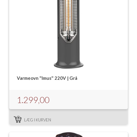
Isabella Opstillingsvejledninger
GPDR - Optagelse af foto og video
GPDR - KG Camping Kundeklub
Varmeovn "Imus" 220V | Grå
1.299,00
LÆG I KURVEN