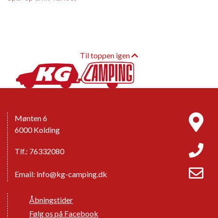
Til toppen igen
Mønten 6
6000 Kolding
Tlf.: 76332080
Email:
info@kg-camping.dk
Åbningstider
Følg os på Facebook