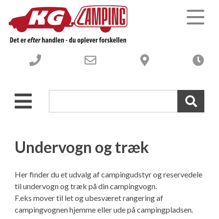
Campingvogne
Autocampere og Vans
Nye Campingvogne
Webshop-campingudstyr
Brugte Campingvogne
Nye Autocampere og Vans
Undervogn og træk
Værksted
Brugte engros Campingvogne
Brugte Autocampere og Vans
Her finder du et udvalg af campingudstyr og reservedele
til undervogn og træk på din campingvogn.
Om os
-----------------------------------
Engros Autocampere og Vans
Værksted – Velkommen til
F.eks mover til let og ubesværet rangering af
campingvognen hjemme eller ude på campingpladsen.