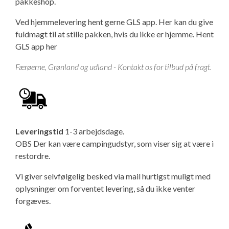
pakkeshop.
Isabella Opstillingsvejledninger
Ved hjemmelevering hent gerne GLS app. Her kan du give
GPDR - Optagelse af foto og video
fuldmagt til at stille pakken, hvis du ikke er hjemme.
Hent
GLS app her
GPDR - KG Camping Kundeklub
Færøerne, Grønland og udland - Kontakt os for tilbud på fragt.
Leveringstid
1-3 arbejdsdage.
OBS Der kan være campingudstyr, som viser sig at være i
restordre.
Vi giver selvfølgelig besked via mail hurtigst muligt med
oplysninger om forventet levering, så du ikke venter
forgæves.