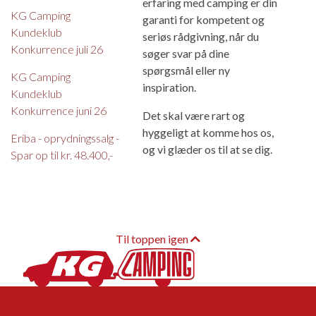
erfaring med camping er din
KG Camping
garanti for kompetent og
Kundeklub
seriøs rådgivning, når du
Konkurrence juli 26
søger svar på dine
spørgsmål eller ny
KG Camping
inspiration.
Kundeklub
Konkurrence juni 26
Det skal være rart og
hyggeligt at komme hos os,
Eriba - oprydningssalg -
og vi glæder os til at se dig.
Spar op til kr. 48.400,-
Til toppen igen