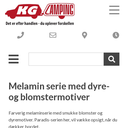
Campingvogne
Autocampere og Vans
Nye Campingvogne
Webshop-campingudstyr
Brugte Campingvogne
Nye Autocampere og Vans
Melamin serie med dyre-
og blomstermotiver
Værksted
Brugte engros Campingvogne
Brugte Autocampere og Vans
Om os
-----------------------------------
Engros Autocampere og Vans
Værksted – Velkommen til
Farverig melaminserie med smukke blomster og
dyremotiver. Paradis-serien her, vil vække opsigt, når du
dækker bordet.