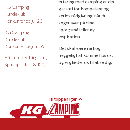
erfaring med camping er din
KG Camping
garanti for kompetent og
Kundeklub
seriøs rådgivning, når du
Konkurrence juli 26
søger svar på dine
spørgsmål eller ny
KG Camping
inspiration.
Kundeklub
Konkurrence juni 26
Det skal være rart og
hyggeligt at komme hos os,
Eriba - oprydningssalg -
og vi glæder os til at se dig.
Spar op til kr. 48.400,-
Til toppen igen