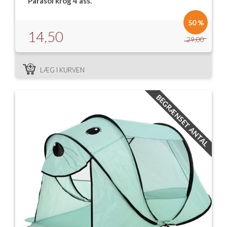
Parasol krog 4 ass.
Isabella Opstillingsvejledninger
50 %
GPDR - Optagelse af foto og video
14,50
29,00
GPDR - KG Camping Kundeklub
LÆG I KURVEN
BEGRÆNSET ANTAL