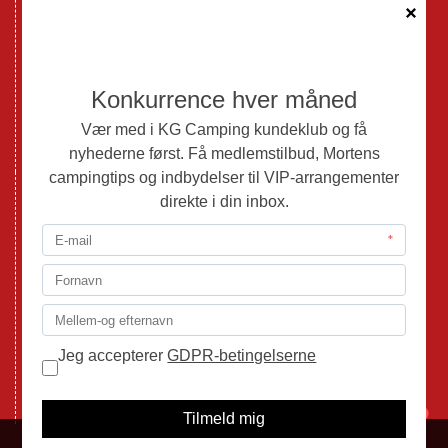
Brugte Autocampere og Vans
Webshop
Værksted
Mortens Campingtips
KG Camping Kundeklub
Nyheder
Adria
Adria Vans
Adria Autocampere
Eriba
Fendt
Hobby
Randger Van
Tabbert
Isabella
1