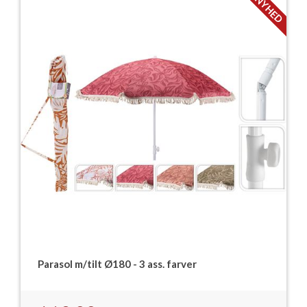
NYHED
Parasol m/tilt Ø180 - 3 ass. farver