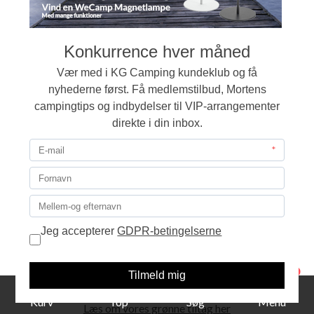
Vi støtter miljøvenlig
indpakning
1
Derfor genbruger vi emballage, når vi sender pakker ud.
Kurv
Top
Søg
Menu
Læs om vores grønne tiltag her