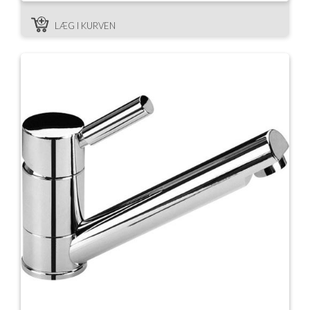
LÆG I KURVEN