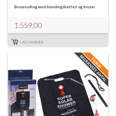
Bruserudtag med blandingsbatteri og bruser
1.559,00
LÆG I KURVEN
BEGRÆNSET ANTAL
TILBUD