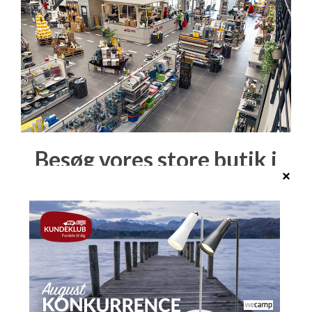
Besøg vores store butik i
Kolding
Den er et besøg værd, du finder os på Mønten 6.
Find kørselsvejledning her