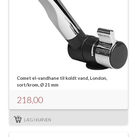
Isabella Opstillingsvejledninger
GPDR - Optagelse af foto og video
GPDR - KG Camping Kundeklub
Comet el-vandhane til koldt vand, London,
sort/krom, Ø 21 mm
218,00
LÆG I KURVEN