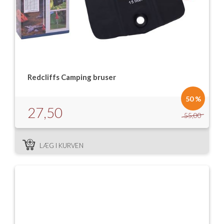
Redcliffs Camping bruser
50 %
27,50
55,00
LÆG I KURVEN