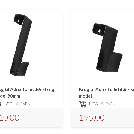
g til Adria toiletdør - lang
Krog til Adria toiletdør - k
del 90mm
model
LÆG I KURVEN
LÆG I KURVEN
10,00
195,00