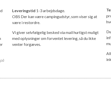
Te
ed
Leveringstid
1-3 arbejdsdage.
pr
OBS Der kan være campingudstyr, som viser sig at
hv
være i restordre.
Du
Vi giver selvfølgelig besked via mail hurtigst muligt
in
n
med oplysninger om forventet levering, så du ikke
mu
er
venter forgæves.
Al
in
 på