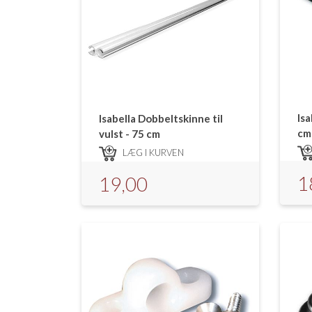
Isa
Isabella Dobbeltskinne til
cm 
vulst - 75 cm
LÆG I KURVEN
1
19,00