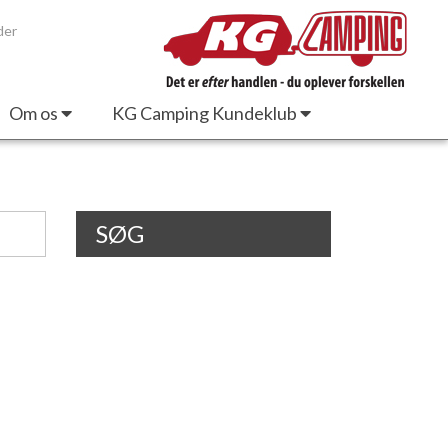
der
Om os
KG Camping Kundeklub
SØG