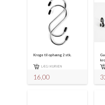
Kroge til ophæng 2 stk.
Ga
kr
LÆG I KURVEN
16,00
3