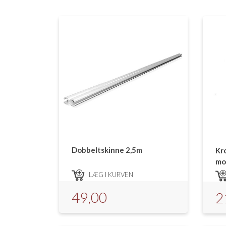
Dobbeltskinne 2,5m
Kro
mo
LÆG I KURVEN
49,00
2