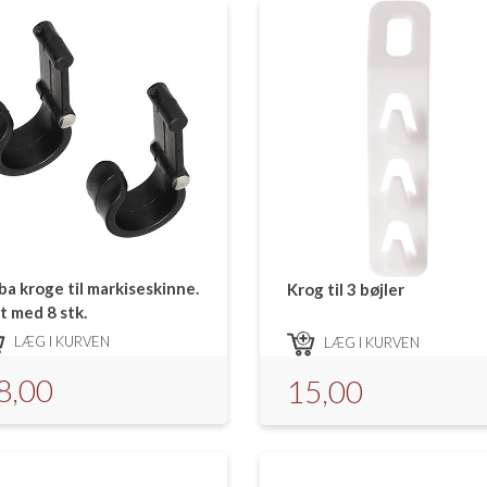
ba kroge til markiseskinne.
Krog til 3 bøjler
t med 8 stk.
LÆG I KURVEN
LÆG I KURVEN
8,00
15,00