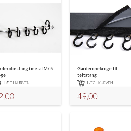
rderobestang i metal M/ 5
Garderobekroge til
oge
teltstang
LÆG I KURVEN
LÆG I KURVEN
2,00
49,00