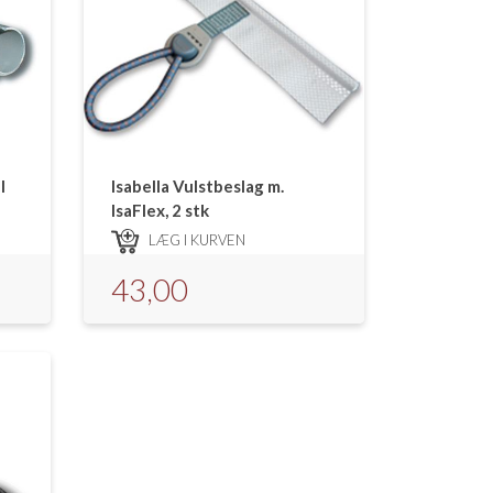
l
Isabella Vulstbeslag m.
IsaFlex, 2 stk
LÆG I KURVEN
43,00