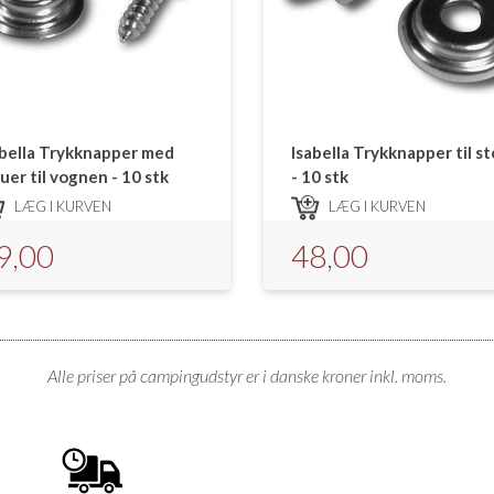
abella Trykknapper med
Isabella Trykknapper til st
uer til vognen - 10 stk
- 10 stk
LÆG I KURVEN
LÆG I KURVEN
9,00
48,00
Alle priser på campingudstyr er i danske kroner inkl. moms.