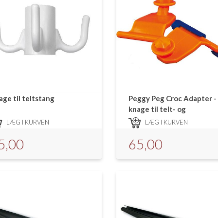
ge til teltstang
Peggy Peg Croc Adapter -
knage til telt- og
markiseskinne
LÆG I KURVEN
LÆG I KURVEN
5,00
65,00