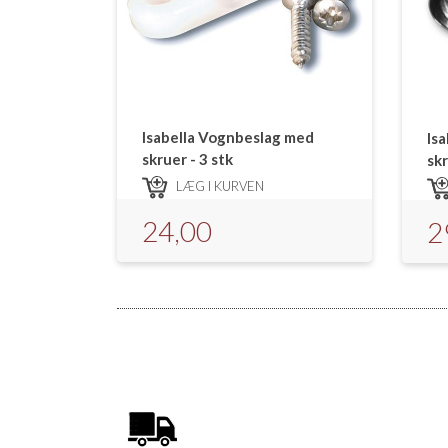
Isabella Vognbeslag med
Is
skruer - 3 stk
skr
LÆG I KURVEN
24,00
2