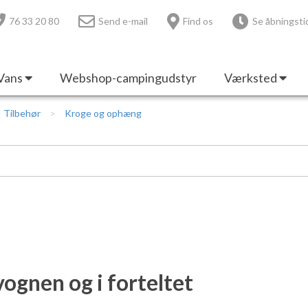
76 33 20 80
Send e-mail
Find os
Se åbningsti
Vans
Webshop-campingudstyr
Værksted
 | Tilbehør
Kroge og ophæng
gnen og i forteltet