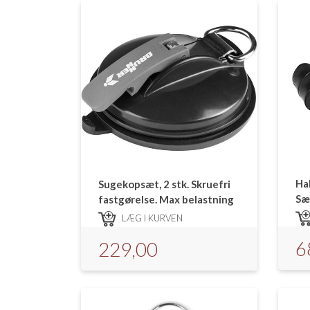
Ha
Sugekopsæt, 2 stk. Skruefri
Sæ
fastgørelse. Max belastning
12 kg.
LÆG I KURVEN
6
229,00