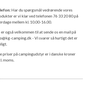
lefon:
Har du spørgsmål vedrørende vores
odukter er vi klar ved telefonen 76 33 20 80 på
erdage mellem kl. 10.00-16.00.
 er også velkommen til at sende os en mail på
fo@kg-camping.dk - Vi svarer så hurtigt det er
ligt.
le priser på campingudstyr er i danske kroner
kl. moms.