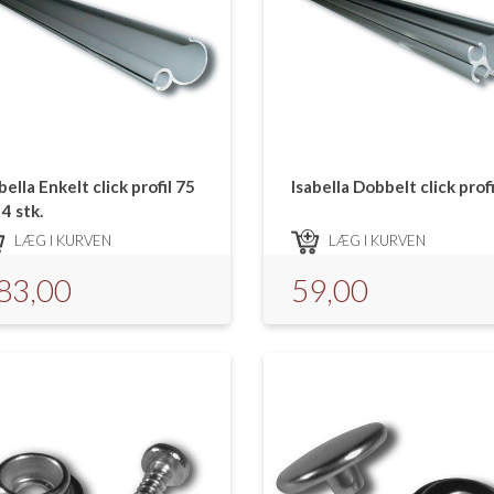
bella Enkelt click profil 75
Isabella Dobbelt click profi
4 stk.
LÆG I KURVEN
LÆG I KURVEN
83,00
59,00