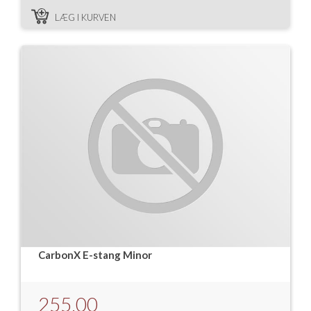
LÆG I KURVEN
CarbonX E-stang Minor
255,00