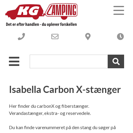
Campingvogne
Autocampere og Vans
Nye Campingvogne
Webshop-campingudstyr
Brugte Campingvogne
Nye Autocampere og Vans
Isabella Carbon X-stænger
Værksted
Brugte engros Campingvogne
Brugte Autocampere og Vans
Her finder du carbonX og fiberstænger.
Verandastænger, ekstra- og reservedele.
Om os
-----------------------------------
Engros Autocampere og Vans
Værksted – Velkommen til
Du kan finde varenummeret på den stang du søger på