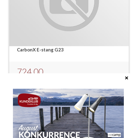
CarbonX E-stang G23
724,00
LÆG I KURVEN