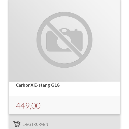
CarbonX E-stang G18
449,00
LÆG I KURVEN