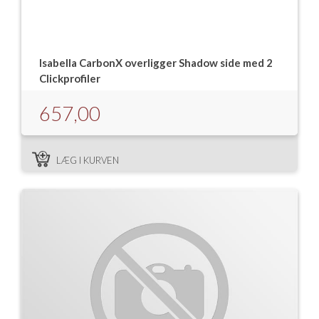
Isabella Opstillingsvejledninger
GPDR - Optagelse af foto og video
Isabella CarbonX overligger Shadow side med 2
GPDR - KG Camping Kundeklub
Clickprofiler
657,00
LÆG I KURVEN