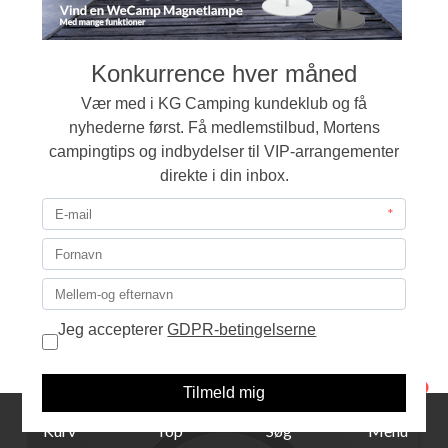
CarbonX G-stang G23
740,00
LÆG I KURVEN
1
Kurv
Top
Søg
Menu