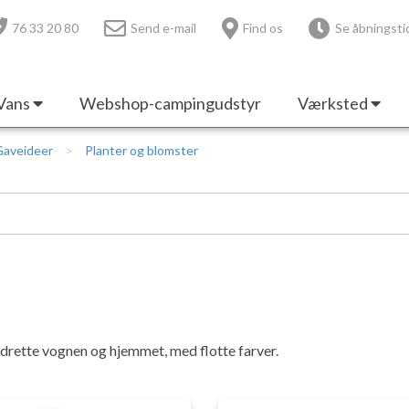
76 33 20 80
Send e-mail
Find os
Se åbningsti
Vans
Webshop-campingudstyr
Værksted
Gaveideer
Planter og blomster
ndrette vognen og hjemmet, med flotte farver.