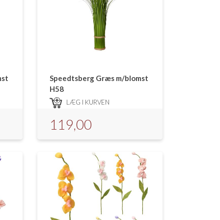
mst
Speedtsberg Græs m/blomst
H58
LÆG I KURVEN
119,00