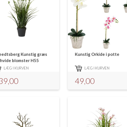
eedtsberg Kunstig græs
Kunstig Orkide i potte
 hvide blomster H55
LÆG I KURVEN
LÆG I KURVEN
39,00
49,00