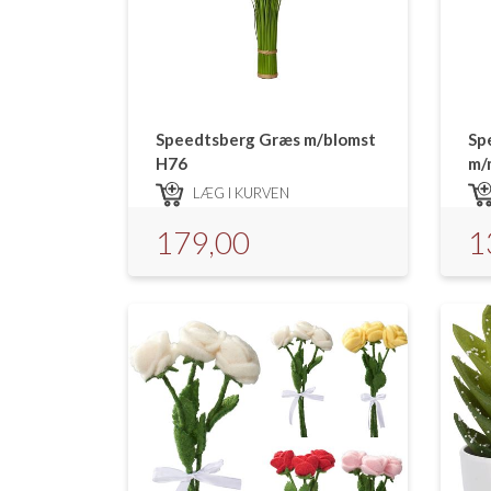
Speedtsberg Græs m/blomst
Sp
H76
m/
LÆG I KURVEN
179,00
1