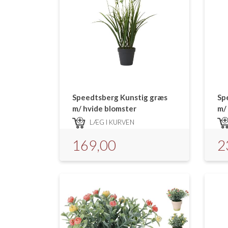
Speedtsberg Kunstig græs
Sp
m/ hvide blomster
m/
LÆG I KURVEN
169,00
2