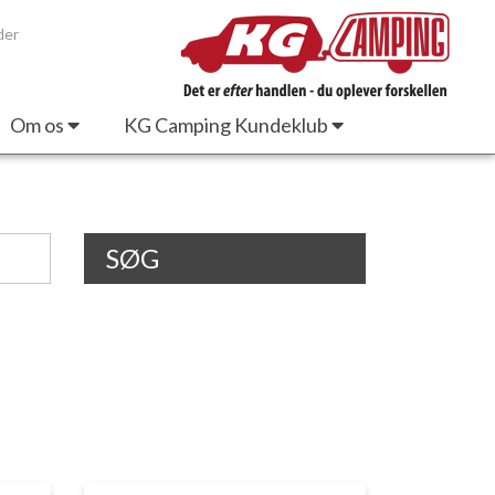
der
Om os
KG Camping Kundeklub
SØG