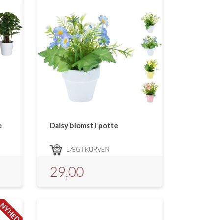
e
Daisy blomst i potte
LÆG I KURVEN
29,00
NYHED