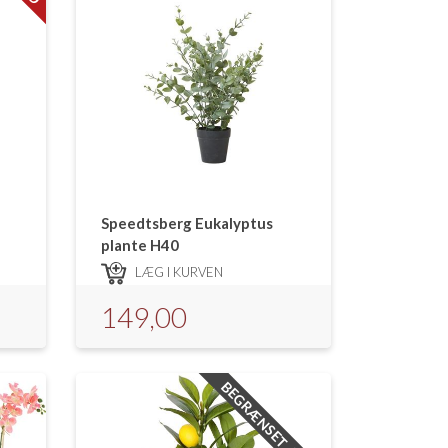
Speedtsberg Eukalyptus
plante H40
LÆG I KURVEN
149,00
BEGRÆNSET ANTAL