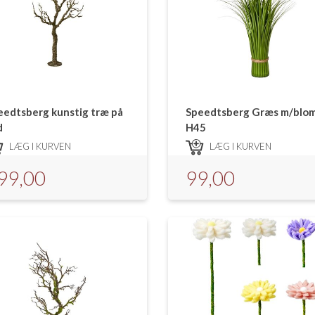
eedtsberg kunstig træ på
Speedtsberg Græs m/blo
d
H45
LÆG I KURVEN
LÆG I KURVEN
99,00
99,00