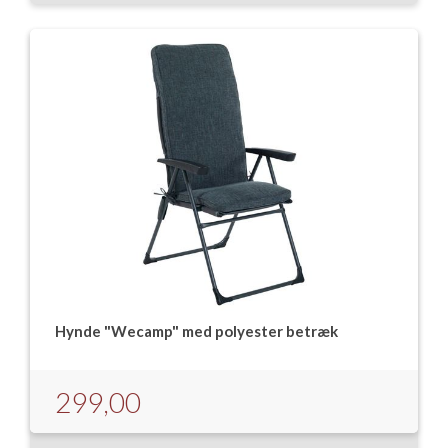
Isabella Opstillingsvejledninger
GPDR - Optagelse af foto og video
GPDR - KG Camping Kundeklub
Hynde "Wecamp" med polyester betræk
299,00