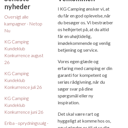
nyheder
I KG Camping ønsker vi, at
du får en god oplevelse, når
Oversigt alle
du besøger os. Vi bestræber
kampagner - Netop
os helhjertet på, at du altid
Nu
får en uhøjtidelig,
KG Camping
imødekommende og venlig
Kundeklub
betjening og service.
Konkurrence august
Vores egen glæde og
26
erfaring med camping er din
KG Camping
garanti for kompetent og
Kundeklub
seriøs rådgivning, når du
Konkurrence juli 26
søger svar på dine
spørgsmål eller ny
KG Camping
inspiration.
Kundeklub
Konkurrence juni 26
Det skal være rart og
hyggeligt at komme hos os,
Eriba - oprydningssalg -
og vi glæder os til at se dig.