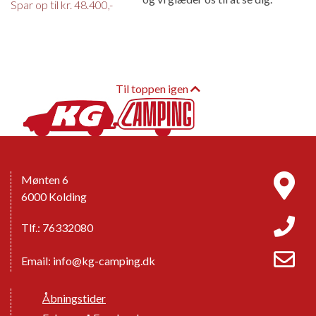
Spar op til kr. 48.400,-
Til toppen igen
Mønten 6
6000 Kolding
Tlf.: 76332080
Email:
info@kg-camping.dk
Åbningstider