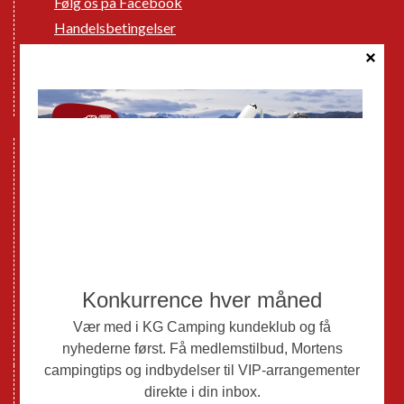
Følg os på Facebook
Handelsbetingelser
Cookie politik
Databeskyttelse GDPR
GPDR - Optagelse af foto og video
Nye Campingvogne
Nye Autocampere og Vans
Brugte Campingvogne
Brugte Autocampere og Vans
Webshop
Værksted
Mortens Campingtips
KG Camping Kundeklub
Nyheder
Adria
Adria Vans