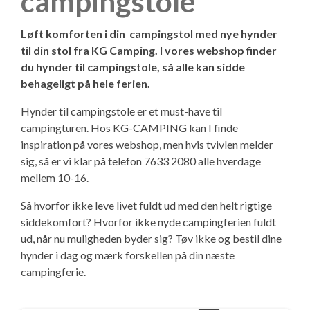
campingstole
KG Camping Kundeklub
Adria Campingvogne
----------------------------------
Værksted – Bestil tid
Kontakt
Løft komforten i din campingstol med nye hynder
Eriba Campingvogne
Adria 60 års jubilæumsmodeller
Skadecenter – Anmeld skade
Personale
KG Camping kundeklub
Adria Campingvogne
til din stol fra KG Camping. I vores webshop finder
du hynder til campingstole, så alle kan sidde
Fendt Campingvogne
Adria Autocamper
Reservedele – Bestil dele
Butikken - kig ind
Se dine medlemstilbud
Adria Aviva Lite
Eriba Campingvogne
behageligt på hele ferien.
Hynder til campingstole er et must-have til
Hobby Campingvogne
Adria Campervans
Service og eftersyn
Ledige stillinger
Mortens Campingtips
Adria Aviva
Eriba Touring
Fendt Campingvogne
Adria Autocamper
campingturen. Hos KG-CAMPING kan I finde
inspiration på vores webshop, men hvis tvivlen melder
Hobby De Luxe - DK-line
Serviceaftaler
Information
Nyheder
Adria Altea
Fendt Apero
Hobby Campingvogne
Adria Supersonic
Adria Campervans
sig, så er vi klar på telefon 7633 2080 alle hverdage
mellem 10-16.
Tabbert Campingvogne
Guides - før værkstedsbesøg
KG Camping Historie
Gaveideer til campisten
Adria Action
Fendt Bianco Selection / Activ
Hobby On-tour
Adria Sonic
Adria Twin Sports van
Offentlig virksomhed - sådan handler du i
Så hvorfor ikke leve livet fuldt ud med den helt rigtige
shoppen
siddekomfort? Hvorfor ikke nyde campingferien fuldt
ud, når nu muligheden byder sig? Tøv ikke og bestil dine
T@b Campingvogne
Montering af ekstraudstyr i campingvognen
Adria Adora
Fendt Tendenza
Hobby De Luxe
Adria Matrix
Adria Twin Supreme
hynder i dag og mærk forskellen på din næste
Campingplads - levering af varer
campingferie.
----------------------------------
Ekstraudstyr
Adria Alpina
Fendt Diamant
Hobby Excellent
Adria Coral XL
Adria Twin
Pintrip - overnatning for autocampere