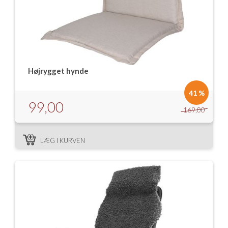
Højrygget hynde
41 %
99,00
169,00
LÆG I KURVEN