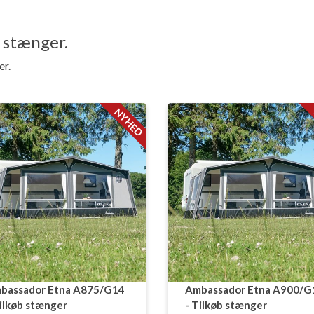
n stænger.
er.
NYHED
bassador Etna A875/G14
Ambassador Etna A900/G
Tilkøb stænger
- Tilkøb stænger