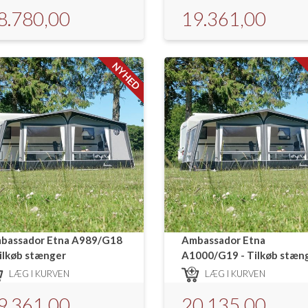
8.780,00
19.361,00
NYHED
bassador Etna A989/G18
Ambassador Etna
Tilkøb stænger
A1000/G19 - Tilkøb stæn
LÆG I KURVEN
LÆG I KURVEN
9.361,00
20.135,00