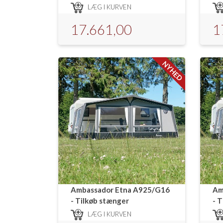
LÆG I KURVEN
17.661,00
1
NYHED
Ambassador Etna A925/G16
Am
- Tilkøb stænger
- 
LÆG I KURVEN