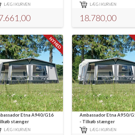
LÆG I KURVEN
LÆG I KURVEN
7.661,00
18.780,00
NYHED
bassador Etna A940/G16
Ambassador Etna A950/G
Tilkøb stænger
- Tilkøb stænger
LÆG I KURVEN
LÆG I KURVEN