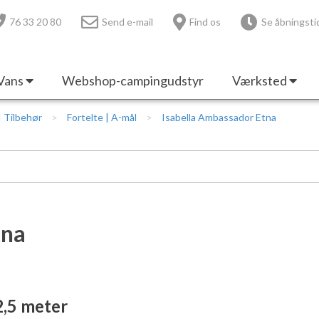
76 33 20 80
Send e-mail
Find os
Se åbningsti
Vans
Webshop-campingudstyr
Værksted
 | Tilbehør
Fortelte | A-mål
Isabella Ambassador Etna
tna
2,5 meter