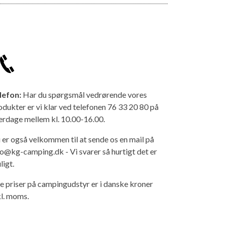
lefon:
Har du spørgsmål vedrørende vores
odukter er vi klar ved telefonen 76 33 20 80 på
erdage mellem kl. 10.00-16.00.
 er også velkommen til at sende os en mail på
fo@kg-camping.dk - Vi svarer så hurtigt det er
ligt.
le priser på campingudstyr er i danske kroner
kl. moms.