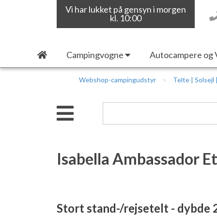
Vi har lukket på gensyn i morgen
kl. 10:00
Campingvogne
Autocampere og 
Webshop-campingudstyr
Telte | Solsejl
Isabella Ambassador E
Stort stand-/rejsetelt - dybde 