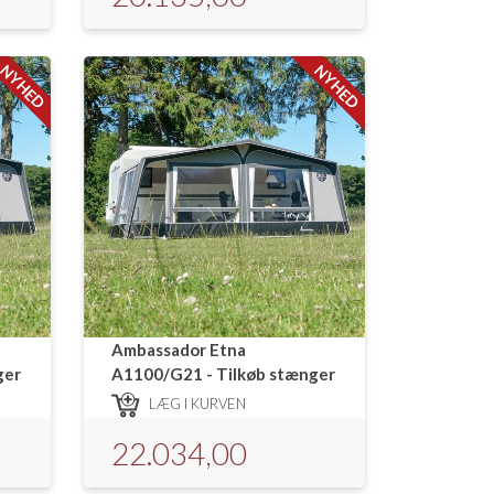
NYHED
NYHED
Ambassador Etna
ger
A1100/G21 - Tilkøb stænger
LÆG I KURVEN
22.034,00