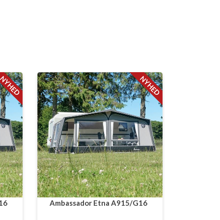
NYHED
NYHED
16
Ambassador Etna A915/G16