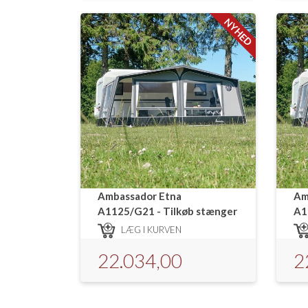
NYHED
Ambassador Etna
Am
A1125/G21 - Tilkøb stænger
A1
LÆG I KURVEN
22.034,00
2