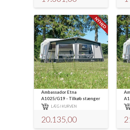
NYHED
Ambassador Etna
Am
A1025/G19 - Tilkøb stænger
A1
LÆG I KURVEN
20.135,00
2