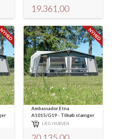
19.361,00
NYHED
NYHED
Ambassador Etna
ger
A1015/G19 - Tilkøb stænger
LÆG I KURVEN
20.135,00