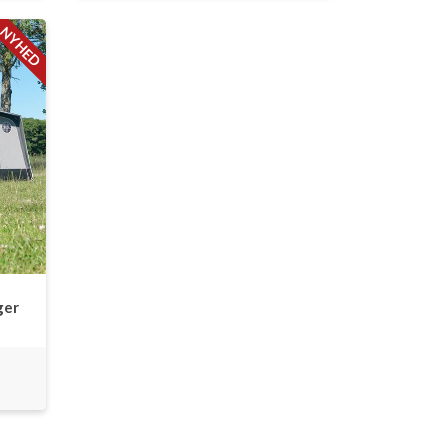
NYHED
ger