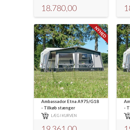
18.780,00
1
NYHED
Ambassador Etna A975/G18
Am
- Tilkøb stænger
- 
LÆG I KURVEN
19.361,00
1