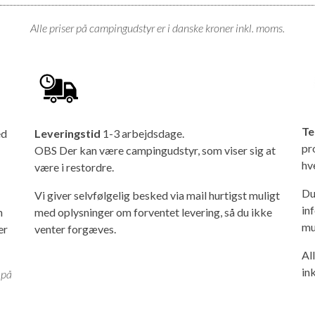
Alle priser på campingudstyr er i danske kroner inkl. moms.
Te
ed
Leveringstid
1-3 arbejdsdage.
pr
OBS Der kan være campingudstyr, som viser sig at
hv
være i restordre.
Du
Vi giver selvfølgelig besked via mail hurtigst muligt
in
n
med oplysninger om forventet levering, så du ikke
mu
er
venter forgæves.
Al
in
 på