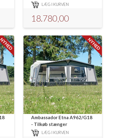
LÆG I KURVEN
18.780,00
NYHED
NYHED
18
Ambassador Etna A962/G18
- Tilkøb stænger
LÆG I KURVEN