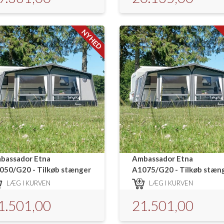
NYHED
bassador Etna
Ambassador Etna
050/G20 - Tilkøb stænger
A1075/G20 - Tilkøb stæn
LÆG I KURVEN
LÆG I KURVEN
1.501,00
21.501,00