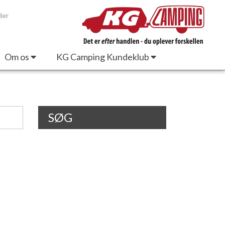
der
Om os
KG Camping Kundeklub
SØG