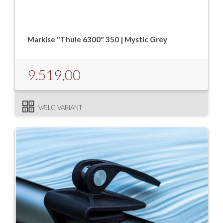
Isabella Opstillingsvejledninger
GPDR - Optagelse af foto og video
Markise "Thule 6300" 350 | Mystic Grey
GPDR - KG Camping Kundeklub
9.519,00
VÆLG VARIANT