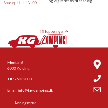
og vi glæder os til at se dig.
Spar op til kr. 48.400,-
Til toppen igen
Mønten 6
6000 Kolding
Tlf.: 76332080
Email:
info@kg-camping.dk
Åbningstider