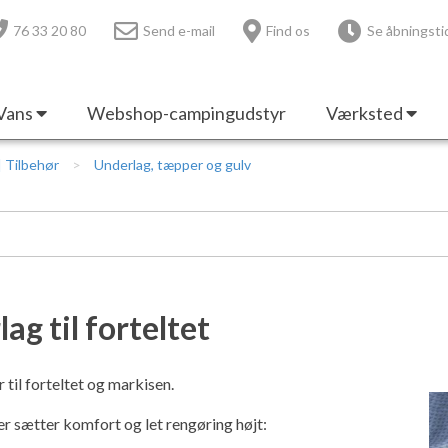
76 33 20 80
Send e-mail
Find os
Se åbningsti
Vans
Webshop-campingudstyr
Værksted
 | Tilbehør
Underlag, tæpper og gulv
ag til forteltet
til forteltet og markisen.
er sætter komfort og let rengøring højt: