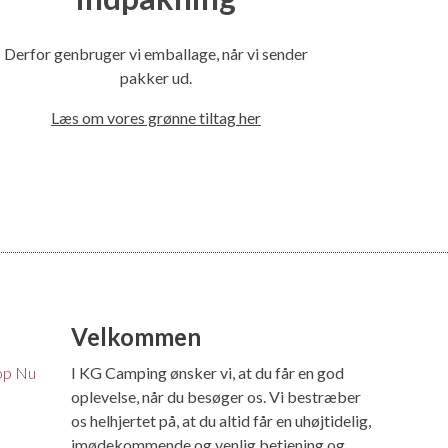
Derfor genbruger vi emballage, når vi sender
pakker ud.
Læs om vores grønne tiltag her
Velkommen
op Nu
I KG Camping ønsker vi, at du får en god
oplevelse, når du besøger os. Vi bestræber
os helhjertet på, at du altid får en uhøjtidelig,
imødekommende og venlig betjening og