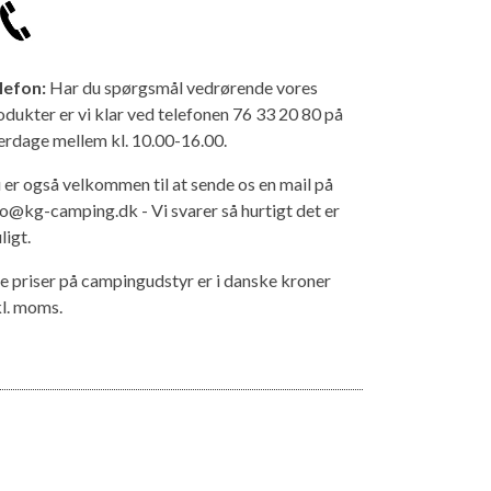
lefon:
Har du spørgsmål vedrørende vores
odukter er vi klar ved telefonen 76 33 20 80 på
erdage mellem kl. 10.00-16.00.
 er også velkommen til at sende os en mail på
fo@kg-camping.dk - Vi svarer så hurtigt det er
ligt.
le priser på campingudstyr er i danske kroner
kl. moms.