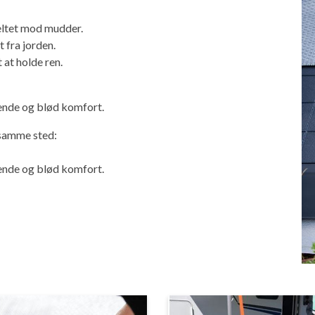
ltet mod mudder.
fra jorden.
 at holde ren.
nde og blød komfort.
 samme sted:
nde og blød komfort.