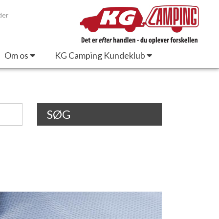
der
Om os
KG Camping Kundeklub
SØG