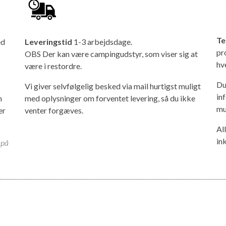
Te
ed
Leveringstid
1-3 arbejdsdage.
pr
OBS Der kan være campingudstyr, som viser sig at
hv
være i restordre.
Du
Vi giver selvfølgelig besked via mail hurtigst muligt
in
n
med oplysninger om forventet levering, så du ikke
mu
er
venter forgæves.
Al
in
 på