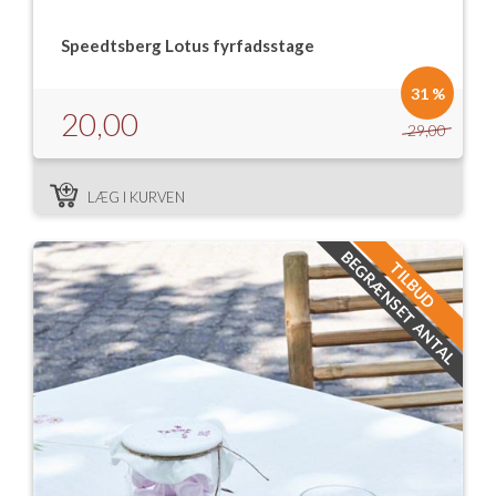
Isabella Opstillingsvejledninger
Speedtsberg Lotus fyrfadsstage
GPDR - Optagelse af foto og video
31 %
GPDR - KG Camping Kundeklub
20,00
29,00
LÆG I KURVEN
BEGRÆNSET ANTAL
TILBUD