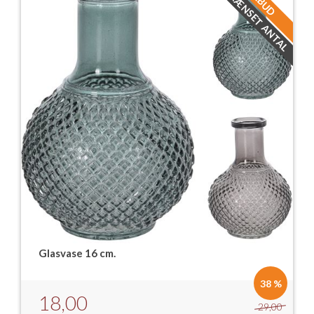
BEGRÆNSET ANTAL
TILBUD
Glasvase 16 cm.
38 %
18,00
29,00