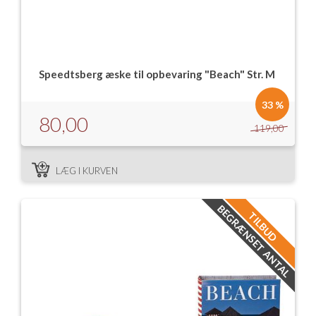
Speedtsberg æske til opbevaring "Beach" Str. M
33 %
80,00
119,00
LÆG I KURVEN
BEGRÆNSET ANTAL
TILBUD