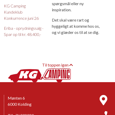
spørgsmål eller ny
KG Camping
inspiration.
Kundeklub
Konkurrence juni 26
Det skal være rart og
hyggeligt at komme hos os,
Eriba - oprydningssalg -
og vi glæder os til at se dig.
Spar op til kr. 48.400,-
Til toppen igen
Mønten 6
6000 Kolding