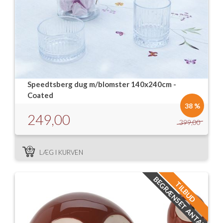
Speedtsberg dug m/blomster 140x240cm -
Coated
38 %
249,00
399,00
LÆG I KURVEN
BEGRÆNSET ANTAL
TILBUD