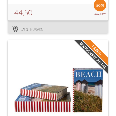
50 %
44,50
89,00
LÆG I KURVEN
BEGRÆNSET ANTAL
TILBUD