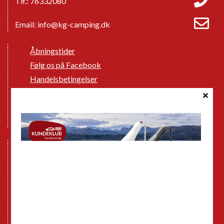
Tlf.: 76332080
Email:
info@kg-camping.dk
Åbningstider
Følg os på Facebook
Handelsbetingelser
Cookie politik
Databeskyttelse GDPR
GPDR - Optagelse af foto og video
Nye Campingvogne
Nye Autocampere og Vans
Brugte Campingvogne
Brugte Autocampere og Vans
Webshop
Værksted