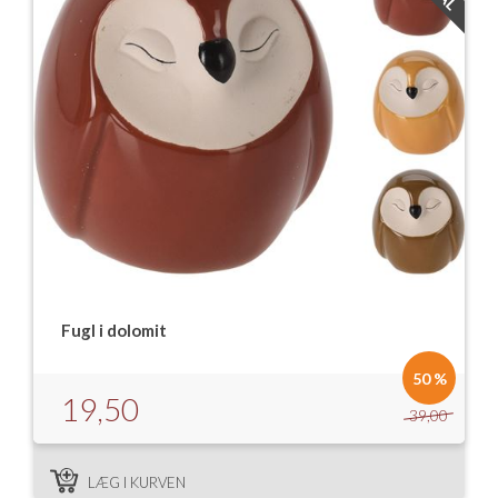
Fugl i dolomit
50 %
19,50
39,00
LÆG I KURVEN