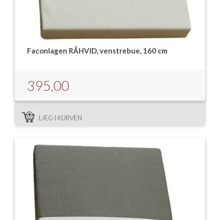
Isabella Opstillingsvejledninger
GPDR - Optagelse af foto og video
GPDR - KG Camping Kundeklub
Faconlagen RÅHVID, venstrebue, 160 cm
395,00
LÆG I KURVEN