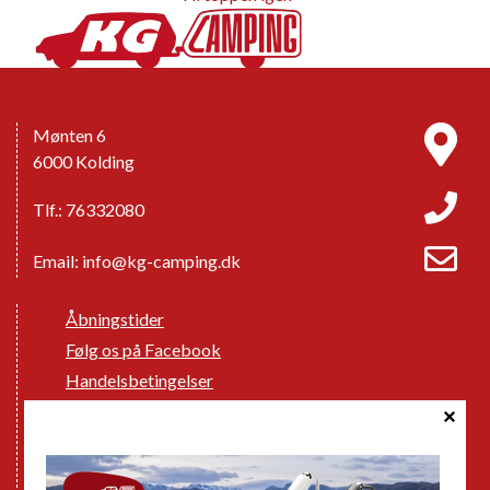
Mønten 6
6000 Kolding
Tlf.: 76332080
Email:
info@kg-camping.dk
Åbningstider
Følg os på Facebook
Handelsbetingelser
Cookie politik
Databeskyttelse GDPR
GPDR - Optagelse af foto og video