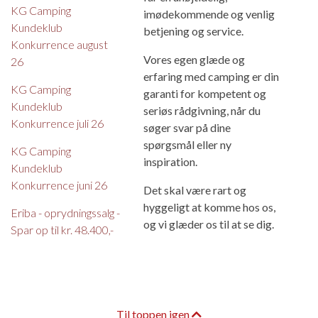
KG Camping
imødekommende og venlig
Kundeklub
betjening og service.
Konkurrence august
Vores egen glæde og
26
erfaring med camping er din
KG Camping
garanti for kompetent og
Kundeklub
seriøs rådgivning, når du
Konkurrence juli 26
søger svar på dine
spørgsmål eller ny
KG Camping
inspiration.
Kundeklub
Konkurrence juni 26
Det skal være rart og
hyggeligt at komme hos os,
Eriba - oprydningssalg -
og vi glæder os til at se dig.
Spar op til kr. 48.400,-
Til toppen igen