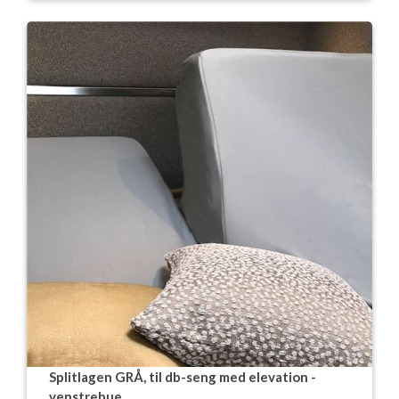
Splitlagen GRÅ, til db-seng med elevation -
venstrebue