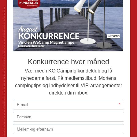
Nye Campingvogne
Nye Autocampere og Vans
Brugte Campingvogne
Brugte Autocampere og Vans
Webshop
Værksted
Mortens Campingtips
KG Camping Kundeklub
Nyheder
Adria
Adria Vans
Adria Autocampere
Eriba
Fendt
Hobby