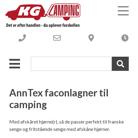
Campingvogne
Autocampere og Vans
Nye Campingvogne
Webshop-campingudstyr
Brugte Campingvogne
Nye Autocampere og Vans
AnnTex faconlagner til
camping
Værksted
Brugte engros Campingvogne
Brugte Autocampere og Vans
Om os
-----------------------------------
Engros Autocampere og Vans
Værksted – Velkommen til
Med afskåret hjørne(r), så de passer perfekt til franske
senge og fritstående senge med afskåne hjørner.