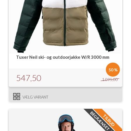
Tuxer Neil ski- og outdoorjakke W/R 3000 mm
50 %
547,50
1.095,00
VÆLG VARIANT
BEGRÆNSET ANTAL
TILBUD