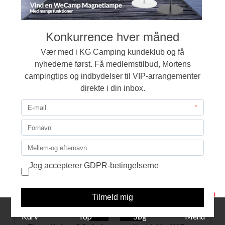
LÆG I KURVEN
TILBUD
1
Kurv
Top
Søg
Menu