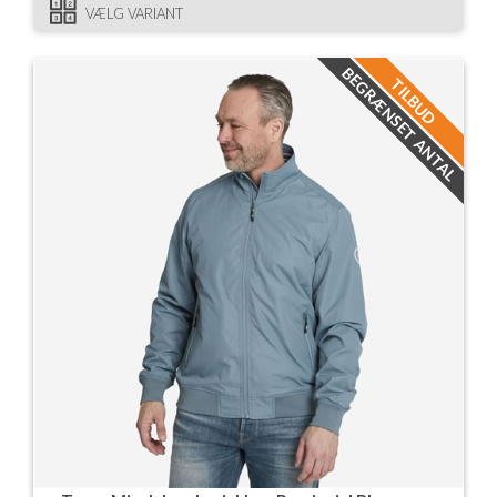
VÆLG VARIANT
BEGRÆNSET ANTAL
TILBUD