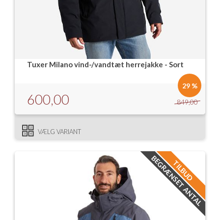
Tuxer Milano vind-/vandtæt herrejakke - Sort
29 %
600,00
849,00
VÆLG VARIANT
BEGRÆNSET ANTAL
TILBUD