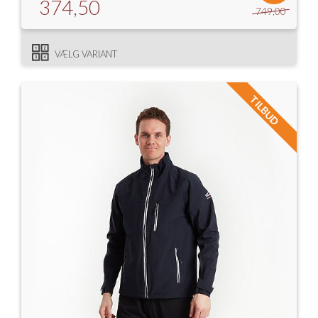
374,50
749,00
VÆLG VARIANT
TILBUD