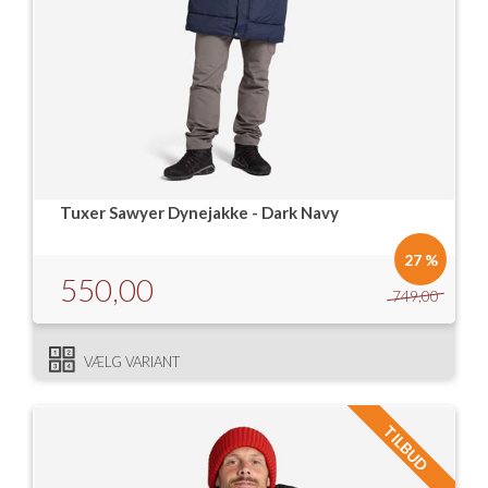
Tuxer Sawyer Dynejakke - Dark Navy
27 %
550,00
749,00
VÆLG VARIANT
TILBUD