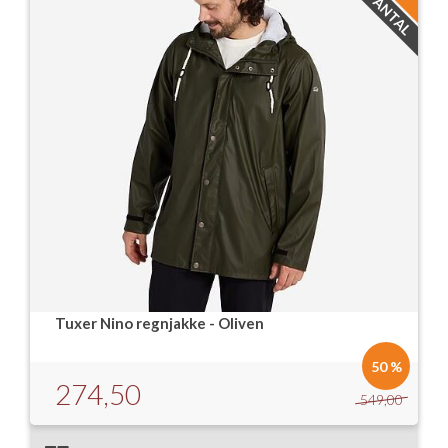
Isabella Opstillingsvejledninger
GPDR - Optagelse af foto og video
GPDR - KG Camping Kundeklub
Tuxer Nino regnjakke - Oliven
50 %
274,50
549,00