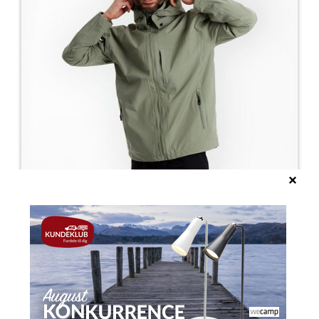
Tuxer Samuel vand- og vindtæt herrejakke Sea
Spray
50 %
449,50
899,00