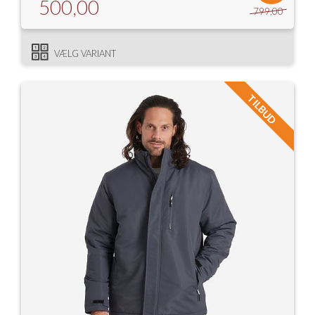
500,00
799,00
VÆLG VARIANT
TILBUD