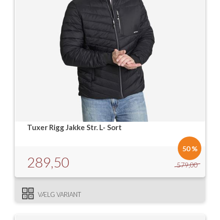
Tuxer Rigg Jakke Str. L- Sort
50 %
289,50
579,00
VÆLG VARIANT