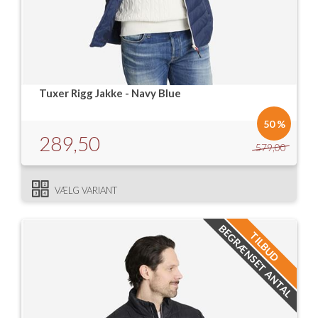
Tuxer Rigg Jakke - Navy Blue
50 %
289,50
579,00
VÆLG VARIANT
BEGRÆNSET ANTAL
TILBUD