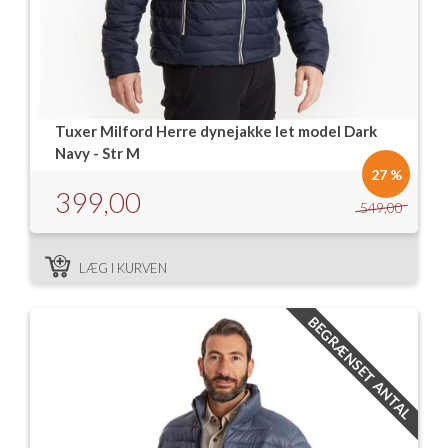
Tuxer Milford Herre dynejakke let model Dark
Navy - Str M
27 %
399,00
549,00
LÆG I KURVEN
BEGRÆNSET ANTAL