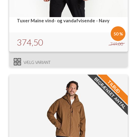
Tuxer Maine vind- og vandafvisende - Navy
50 %
374,50
749,00
VÆLG VARIANT
BEGRÆNSET ANTAL
TILBUD