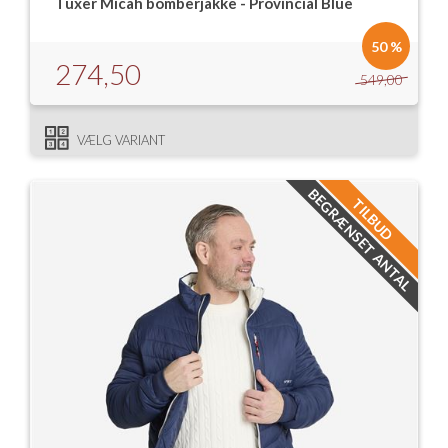
Tuxer Micah bomberjakke - Provincial Blue
50 %
274,50
549,00
VÆLG VARIANT
BEGRÆNSET ANTAL
TILBUD