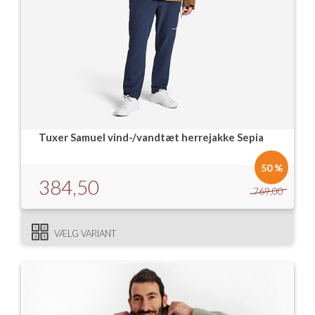
Tuxer Samuel vind-/vandtæt herrejakke Sepia
50 %
384,50
769,00
VÆLG VARIANT