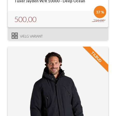
Tuxer Jayden W/R 10000 - Deep Ocean
37 %
500,00
799,00
VÆLG VARIANT
TILBUD