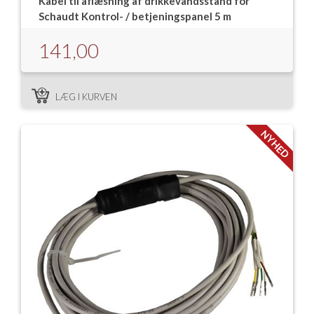
Kabel til aflæsning af drikkevandsstand for
Schaudt Kontrol- / betjeningspanel 5 m
141,00
LÆG I KURVEN
NYHED