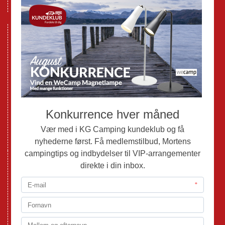
GPDR - Optagelse af foto og video
Nye Campingvogne
Nye Autocampere og Vans
Brugte Campingvogne
Brugte Autocampere og Vans
Webshop
Værksted
Mortens Campingtips
KG Camping Kundeklub
Nyheder
Adria
Adria Vans
Adria Autocampere
Eriba
Fendt