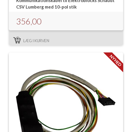
Kommunikationskabel til Elektroblocks Schaudt
Isabella Opstillingsvejledninger
CSV Lumberg med 10-pol stik
GPDR - Optagelse af foto og video
356,00
GPDR - KG Camping Kundeklub
LÆG I KURVEN
NYHED