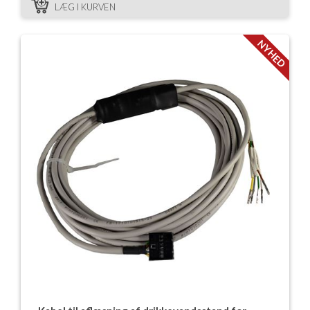
LÆG I KURVEN
NYHED