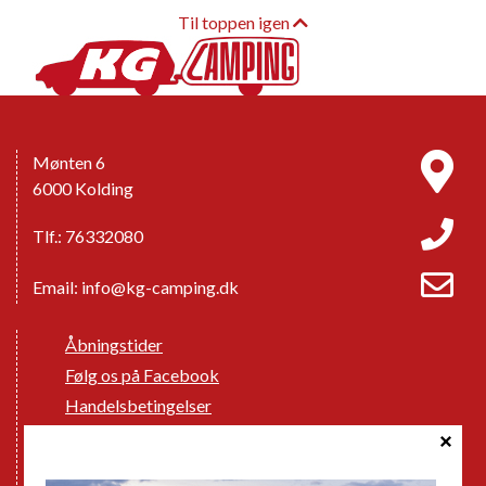
Til toppen igen
Mønten 6
6000 Kolding
Tlf.: 76332080
Email:
info@kg-camping.dk
Åbningstider
Følg os på Facebook
Handelsbetingelser
Cookie politik
Databeskyttelse GDPR