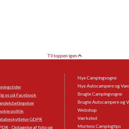
Til toppen igen
Nye Campingvogne
Nye Autocampere og Van
ningstider
Brugte Campingvogne
lg os på Facebook
Brugte Autocampere og V
ndelsbetingelser
Webshop
okie politik
Værksted
atabeskyttelse GDPR
Mortens Campingtips
DR - Optagelse af foto og