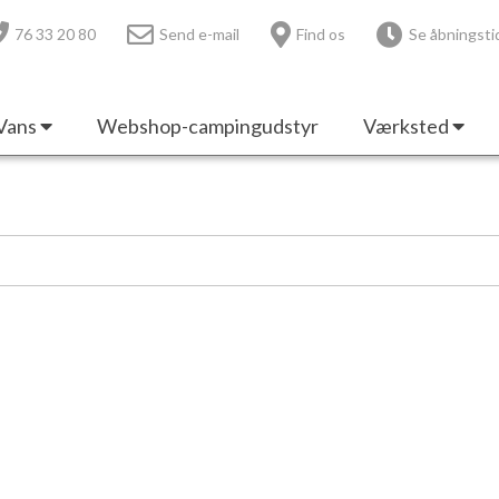
76 33 20 80
Send e-mail
Find os
Se åbningsti
Vans
Webshop-campingudstyr
Værksted