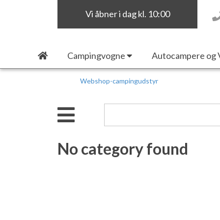
Vi åbner i dag kl. 10:00
Campingvogne
Autocampere og 
Webshop-campingudstyr
No category found