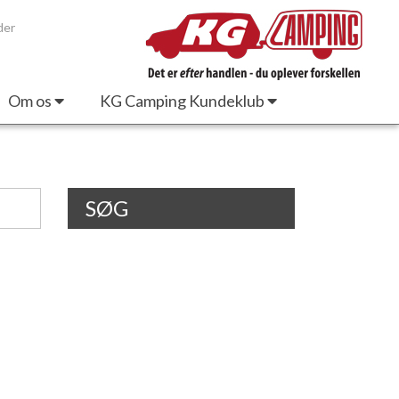
der
Om os
KG Camping Kundeklub
SØG