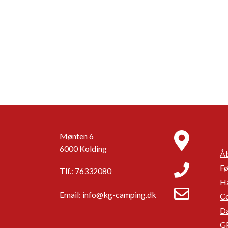
Mønten 6
6000 Kolding
Åb
Fø
Tlf.: 76332080
Ha
Email:
info@kg-camping.dk
Co
D
GP