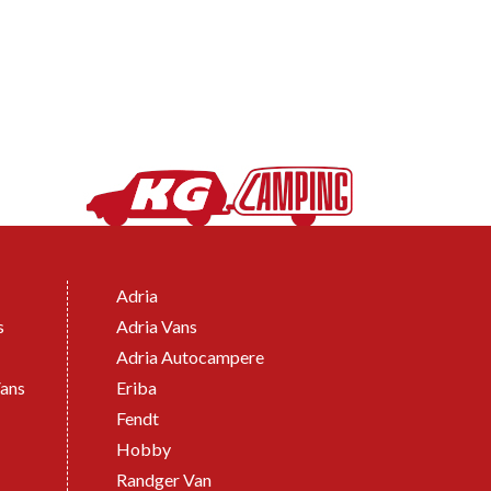
Adria
s
Adria Vans
Adria Autocampere
ans
Eriba
Fendt
Hobby
Randger Van