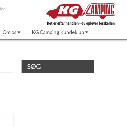
der
Om os
KG Camping Kundeklub
SØG