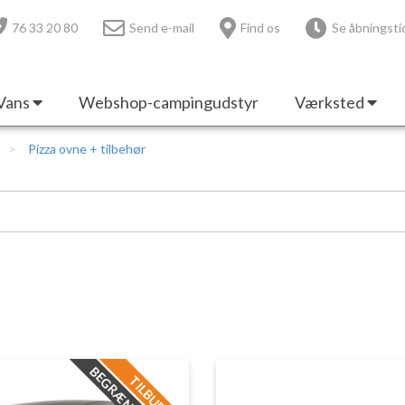
76 33 20 80
Send e-mail
Find os
Se åbningsti
Vans
Webshop-campingudstyr
Værksted
Pizza ovne + tilbehør
TILBUD