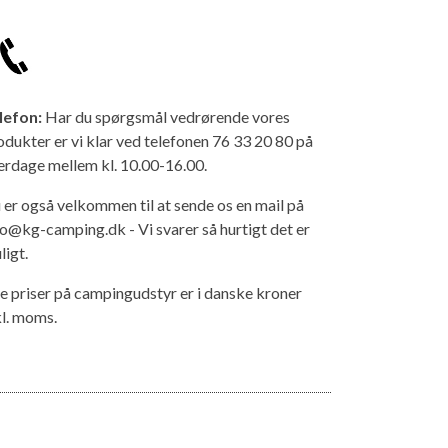
lefon:
Har du spørgsmål vedrørende vores
odukter er vi klar ved telefonen 76 33 20 80 på
erdage mellem kl. 10.00-16.00.
 er også velkommen til at sende os en mail på
fo@kg-camping.dk - Vi svarer så hurtigt det er
ligt.
le priser på campingudstyr er i danske kroner
kl. moms.