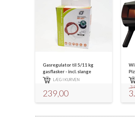
Gasregulator til 5/11 kg
Wi
gasflasker - incl. slange
Piz
1 s
LÆG I KURVEN
3.
239,00
3