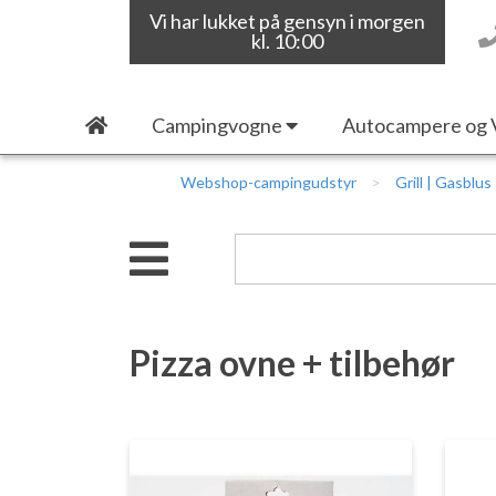
Vi har lukket på gensyn i morgen
kl. 10:00
Campingvogne
Autocampere og 
Webshop-campingudstyr
Grill | Gasblus
Pizza ovne + tilbehør