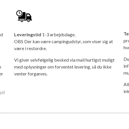
Te
ed
Leveringstid
1-3 arbejdsdage.
pr
OBS Der kan være campingudstyr, som viser sig at
hv
være i restordre.
Du
Vi giver selvfølgelig besked via mail hurtigst muligt
in
n
med oplysninger om forventet levering, så du ikke
mu
er
venter forgæves.
Al
in
 på