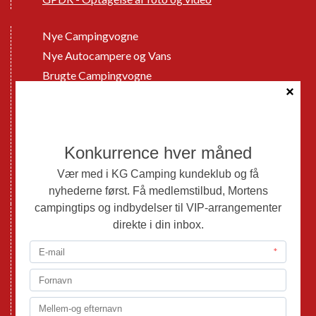
Nye Campingvogne
Nye Autocampere og Vans
Brugte Campingvogne
Brugte Autocampere og Vans
Webshop
Værksted
Mortens Campingtips
KG Camping Kundeklub
Nyheder
Adria
Adria Vans
Adria Autocampere
Eriba
Fendt
Hobby