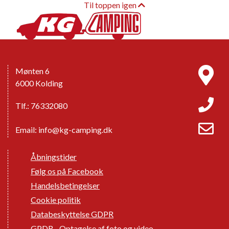
Til toppen igen
Mønten 6
6000 Kolding
Tlf.: 76332080
Email:
info@kg-camping.dk
Åbningstider
Følg os på Facebook
Handelsbetingelser
Cookie politik
Databeskyttelse GDPR
GPDR - Optagelse af foto og video