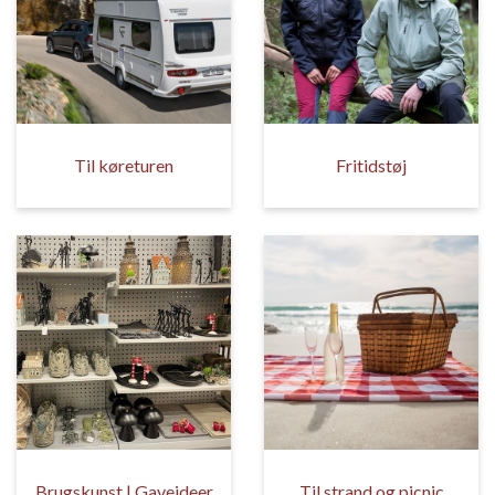
Til køreturen
Fritidstøj
Brugskunst | Gaveideer
Til strand og picnic