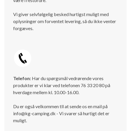
være i restordre.
Vi giver selvfølgelig besked hurtigst muligt med
oplysninger om forventet levering, så du ikke venter
forgæves.
Telefon:
Har du spørgsmål vedrørende vores
produkter er vi klar ved telefonen 76 33 20 80 på
hverdage mellem kl. 10.00-16.00.
Du er også velkommen tll at sende os en mail på
info@kg-camping.dk - Vi svarer så hurtigt det er
muligt.