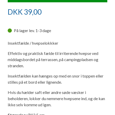
Ny campingvogn - godt at vide
Adria Astella
Next
Hobby Prestige
Adria Coral
Internet i campingvognen
GRØN Virksomhed
DKK
39,00
Vil du sælge din campingvogn?
Hobby Maxia
Lille campingvogn
Adria Compact
Aircondition og klimaanlæg
Tuxer måleskemaer
På lager lev. 1-3 dage
Brugte telte og udstyr
Finansiering af campingvogn
Gas-komfort i din campingvogn
Sikker handel
Insektfælde / hvepselokkker
Isabella fortelte
Forsikring af campingvogn
E-trailer kontrol- og sikkerhedsapp
Effektiv og praktisk fælde til irriterende hvepse ved
Klagemuligheder
middagsbordet på terrassen, på campingpladsen og
Camping erhverv
Isabella Fortelte
Byvand - rindende vand i campingvognen
stranden.
Konkurrenceregler
Insektfælden kan hænges op med en snor i toppen eller
Isabella Lufttelte
3 spændende ideer til campingvognen
stilles på et bord eller lignende.
Handelsbetingelser - webshop
Isabella weekend- og vinterfortelte
GPS tracker til autocamper og campingvogn
Hvis du hælder saft eller andre søde væsker i
Cookie & Privatlivspolitik
beholderen, lokker du nemmere hvepsene ind, og de kan
ikke selv komme ud igen.
Isabella fortelte til specialvogne
Persondata
Størrelse:
Ø12,5 cm