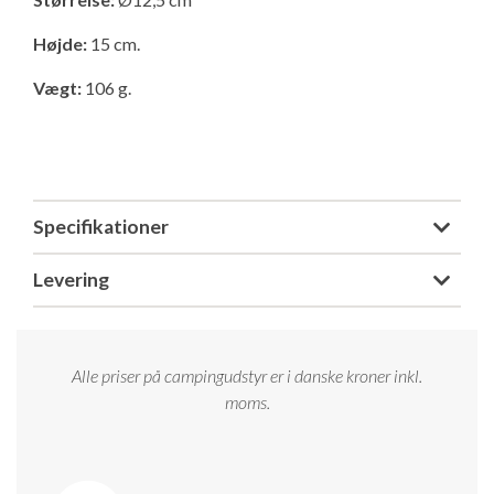
Isabella Opstillingsvejledninger
Højde:
15 cm.
GPDR - Optagelse af foto og video
Vægt:
106 g.
GPDR - KG Camping Kundeklub
Specifikationer
Levering
Alle priser på campingudstyr er i danske kroner inkl.
moms.