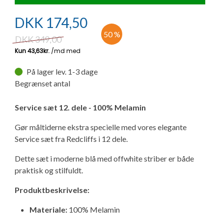
Ny campingvogn - godt at vide
Adria Astella
Next
Hobby Prestige
Adria Coral
Internet i campingvognen
GRØN Virksomhed
DKK
174,50
Vil du sælge din campingvogn?
Hobby Maxia
Lille campingvogn
Adria Compact
Aircondition og klimaanlæg
50 %
DKK
349,00
Tuxer måleskemaer
Brugte telte og udstyr
Finansiering af campingvogn
Gas-komfort i din campingvogn
På lager lev. 1-3 dage
Sikker handel
Begrænset antal
Isabella fortelte
Forsikring af campingvogn
E-trailer kontrol- og sikkerhedsapp
Klagemuligheder
Service sæt 12. dele - 100% Melamin
Camping erhverv
Isabella Fortelte
Byvand - rindende vand i campingvognen
Gør måltiderne ekstra specielle med vores elegante
Konkurrenceregler
Service sæt fra Redcliffs i 12 dele.
Isabella Lufttelte
3 spændende ideer til campingvognen
Dette sæt i moderne blå med offwhite striber er både
Handelsbetingelser - webshop
praktisk og stilfuldt.
Isabella weekend- og vinterfortelte
GPS tracker til autocamper og campingvogn
Cookie & Privatlivspolitik
Produktbeskrivelse:
Isabella fortelte til specialvogne
Materiale:
100% Melamin
Persondata