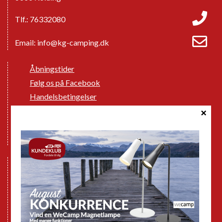
Tlf.: 76332080
Email:
info@kg-camping.dk
Åbningstider
Følg os på Facebook
Handelsbetingelser
Cookie politik
Databeskyttelse GDPR
GPDR - Optagelse af foto og video
Nye Campingvogne
Nye Autocampere og Vans
Brugte Campingvogne
Brugte Autocampere og Vans
Webshop