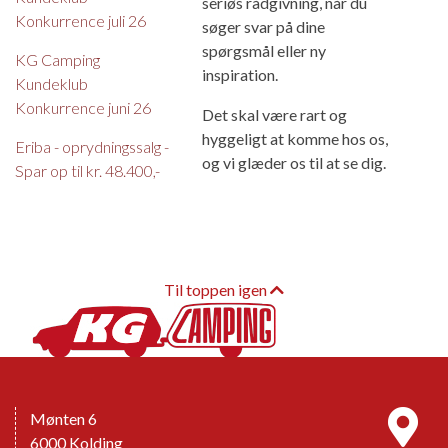
seriøs rådgivning, når du
Konkurrence juli 26
søger svar på dine
spørgsmål eller ny
KG Camping
inspiration.
Kundeklub
Konkurrence juni 26
Det skal være rart og
hyggeligt at komme hos os,
Eriba - oprydningssalg -
og vi glæder os til at se dig.
Spar op til kr. 48.400,-
Til toppen igen
Mønten 6
6000 Kolding