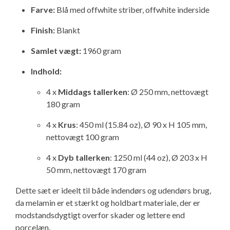
Farve:
Isabella Opstillingsvejledninger
Blå med offwhite striber, offwhite inderside
GPDR - Optagelse af foto og video
Finish:
Blankt
Samlet vægt:
1960 gram
GPDR - KG Camping Kundeklub
Indhold:
4 x
Middags tallerken
: Ø 250 mm, nettovægt
180 gram
4 x
Krus
: 450 ml (15.84 oz), Ø 90 x H 105 mm,
nettovægt 100 gram
4 x
Dyb tallerken
: 1250 ml (44 oz), Ø 203 x H
50 mm, nettovægt 170 gram
Dette sæt er ideelt til både indendørs og udendørs brug,
da melamin er et stærkt og holdbart materiale, der er
modstandsdygtigt overfor skader og lettere end
porcelæn.