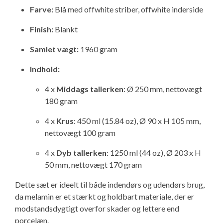
Farve:
Isabella Opstillingsvejledninger
Blå med offwhite striber, offwhite inderside
GPDR - Optagelse af foto og video
Finish:
Blankt
Samlet vægt:
1960 gram
GPDR - KG Camping Kundeklub
Indhold:
4 x
Middags tallerken
: Ø 250 mm, nettovægt
180 gram
4 x
Krus
: 450 ml (15.84 oz), Ø 90 x H 105 mm,
nettovægt 100 gram
4 x
Dyb tallerken
: 1250 ml (44 oz), Ø 203 x H
50 mm, nettovægt 170 gram
Dette sæt er ideelt til både indendørs og udendørs brug,
da melamin er et stærkt og holdbart materiale, der er
modstandsdygtigt overfor skader og lettere end
porcelæn.