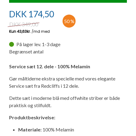
Ny campingvogn - godt at vide
Adria Astella
Next
Hobby Prestige
Adria Coral
Internet i campingvognen
GRØN Virksomhed
DKK
174,50
Vil du sælge din campingvogn?
Hobby Maxia
Lille campingvogn
Adria Compact
Aircondition og klimaanlæg
50 %
DKK
349,00
Tuxer måleskemaer
Brugte telte og udstyr
Finansiering af campingvogn
Gas-komfort i din campingvogn
På lager lev. 1-3 dage
Sikker handel
Begrænset antal
Isabella fortelte
Forsikring af campingvogn
E-trailer kontrol- og sikkerhedsapp
Klagemuligheder
Service sæt 12. dele - 100% Melamin
Camping erhverv
Isabella Fortelte
Byvand - rindende vand i campingvognen
Gør måltiderne ekstra specielle med vores elegante
Konkurrenceregler
Service sæt fra Redcliffs i 12 dele.
Isabella Lufttelte
3 spændende ideer til campingvognen
Dette sæt i moderne blå med offwhite striber er både
Handelsbetingelser - webshop
praktisk og stilfuldt.
Isabella weekend- og vinterfortelte
GPS tracker til autocamper og campingvogn
Cookie & Privatlivspolitik
Produktbeskrivelse:
Isabella fortelte til specialvogne
Materiale:
100% Melamin
Persondata