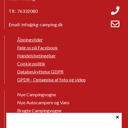
Tlf.: 76332080
Email:
info@kg-camping.dk
Åbningstider
Følg os på Facebook
Handelsbetingelser
Cookie politik
Databeskyttelse GDPR
GPDR - Optagelse af foto og video
Nye Campingvogne
Nye Autocampere og Vans
Brugte Campingvogne
Brugte Autocampere og Vans
Webshop