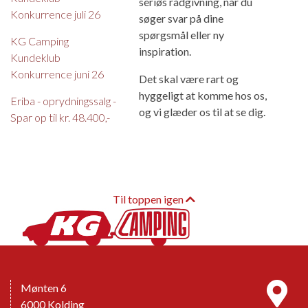
seriøs rådgivning, når du
Konkurrence juli 26
søger svar på dine
spørgsmål eller ny
KG Camping
inspiration.
Kundeklub
Konkurrence juni 26
Det skal være rart og
hyggeligt at komme hos os,
Eriba - oprydningssalg -
og vi glæder os til at se dig.
Spar op til kr. 48.400,-
Til toppen igen
Mønten 6
6000 Kolding