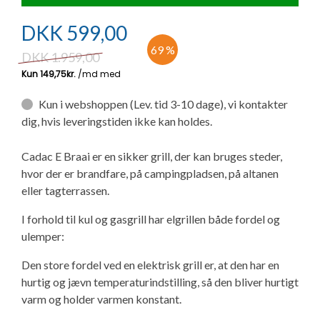
Ny campingvogn - godt at vide
Adria Astella
Next
Hobby Prestige
Adria Coral
Internet i campingvognen
GRØN Virksomhed
DKK
599,00
Vil du sælge din campingvogn?
Hobby Maxia
Lille campingvogn
Adria Compact
Aircondition og klimaanlæg
69 %
DKK
1.959,00
Tuxer måleskemaer
Brugte telte og udstyr
Finansiering af campingvogn
Gas-komfort i din campingvogn
Kun i webshoppen (Lev. tid 3-10 dage), vi kontakter
Sikker handel
dig, hvis leveringstiden ikke kan holdes.
Isabella fortelte
Forsikring af campingvogn
E-trailer kontrol- og sikkerhedsapp
Klagemuligheder
Cadac E Braai er en sikker grill, der kan bruges steder,
Camping erhverv
Isabella Fortelte
Byvand - rindende vand i campingvognen
hvor der er brandfare, på campingpladsen, på altanen
Konkurrenceregler
eller tagterrassen.
Isabella Lufttelte
3 spændende ideer til campingvognen
I forhold til kul og gasgrill har elgrillen både fordel og
Handelsbetingelser - webshop
ulemper:
Isabella weekend- og vinterfortelte
GPS tracker til autocamper og campingvogn
Den store fordel ved en elektrisk grill er, at den har en
Cookie & Privatlivspolitik
hurtig og jævn temperaturindstilling, så den bliver hurtigt
Isabella fortelte til specialvogne
varm og holder varmen konstant.
Persondata