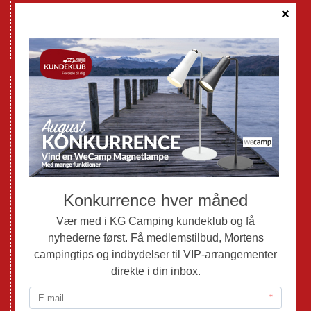
Cookie politik
Databeskyttelse GDPR
GPDR - Optagelse af foto og video
Nye Campingvogne
Nye Autocampere og Vans
Brugte Campingvogne
Brugte Autocampere og Vans
Webshop
Værksted
Mortens Campingtips
KG Camping Kundeklub
Nyheder
Adria
Adria Vans
Adria Autocampere