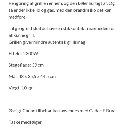
Rengøring af grilllen er nem, og den køler hurtigt af. Og
Isabella Opstillingsvejledninger
så er der ikke ild og gas, med den brandrisiko det kan
GPDR - Optagelse af foto og video
medføre.
Til gengæld skal du have en stikkontakt i nærheden for
GPDR - KG Camping Kundeklub
at kunne grill.
Grillen giver mindre autentisk grillsmag.
Effekt: 2300W
Stegeflade: 39 cm
Mål: 48 x 35,5 x 44,5 cm
Vægt: 10 kg
Øvrigt Cadac tilbehør kan anvendes med Cadac E Braai
Taske medfølger